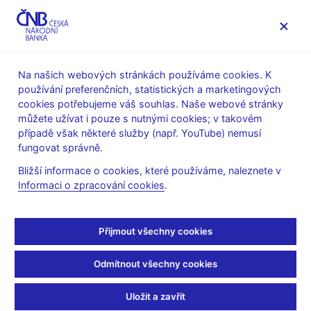
MENU
Na našich webových stránkách používáme cookies. K
používání preferenčních, statistických a marketingových
Úvod
Finanční stabilita
cookies potřebujeme váš souhlas. Naše webové stránky
Tematické články o finanční stabilitě
můžete užívat i pouze s nutnými cookies; v takovém
případě však některé služby (např. YouTube) nemusí
14. 6. 2011
fungovat správně.
Nadměrný růst úvěrů
Bližší informace o cookies, které používáme, naleznete v
Informaci o zpracování cookies
.
jako indikátor finanční
(ne)stability a jeho
Přijmout všechny cookies
využití v
Odmítnout všechny cookies
makroobezřetnostní
Uložit a zavřít