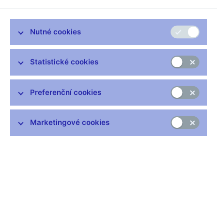
politice
Adam Geršl, Jakub Seidler
Nutné cookies
Nadměrný růst úvěrů je často považován za indikátor
budoucích problémů ve finančním sektoru. Tento článek se
Statistické cookies
věnuje otázce, jak nejlépe určit, zda pozorované zadlužení
privátního sektoru je již nadměrné v souvislosti s
makroobezřetnostním nástrojem navrhovaným Basilejským
Preferenční cookies
výborem pro bankovní dohled, tzv. proticyklickým kapitálovým
polštářem. Empirická analýza na vybraných zemích střední a
východní Evropy včetně ČR ukazuje alternativní odhady
Marketingové cookies
indikátoru nadměrného zadlužení privátního sektoru a
naznačuje, že výpočet pomocí HP filtru navrhovaný
Basilejským výborem nemusí být pro konvergující země
vhodným indikátorem nadměrného růstu úvěrů.
Vydáno: červen 2011
Ke stažení:
Tematický článek ve Zprávě o finanční stabilitě
2010/2011 (pdf, 183 kB)