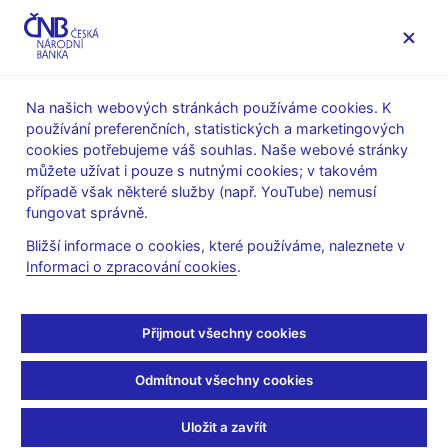
MENU
Na našich webových stránkách používáme cookies. K
používání preferenčních, statistických a marketingových
Úvod
Finanční stabilita
cookies potřebujeme váš souhlas. Naše webové stránky
Makroobezřetnostní politika
můžete užívat i pouze s nutnými cookies; v takovém
Proticyklická kapitálová rezerva
případě však některé služby (např. YouTube) nemusí
Opatření obecné povahy ke stanovení sazby proticyklické
fungovat správně.
kapitálové rezervy
Bližší informace o cookies, které používáme, naleznete v
19. 6. 2020
Informaci o zpracování cookies
.
Opatření obecné povahy
II/2020
Přijmout všechny cookies
Odmítnout všechny cookies
ze dne 18. června 2020
ke stanovení sazby proticyklické kapitálové
rezervy pro
Uložit a zavřít