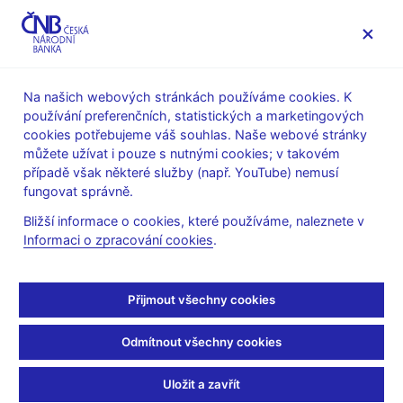
MENU
Na našich webových stránkách používáme cookies. K
používání preferenčních, statistických a marketingových
Úvod
Finanční stabilita
cookies potřebujeme váš souhlas. Naše webové stránky
Makroobezřetnostní politika
můžete užívat i pouze s nutnými cookies; v takovém
Proticyklická kapitálová rezerva
případě však některé služby (např. YouTube) nemusí
Opatření obecné povahy ke stanovení sazby proticyklické
fungovat správně.
kapitálové rezervy
Bližší informace o cookies, které používáme, naleznete v
Opatření obecné povahy
Informaci o zpracování cookies
.
ke stanovení sazby
Přijmout všechny cookies
proticyklické kapitálové
Odmítnout všechny cookies
rezervy
Uložit a zavřít