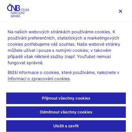
MENU
Na našich webových stránkách používáme cookies. K
používání preferenčních, statistických a marketingových
Úvod
Finanční stabilita
cookies potřebujeme váš souhlas. Naše webové stránky
Makroobezřetnostní politika
můžete užívat i pouze s nutnými cookies; v takovém
Kapitálová rezerva ke krytí systémového rizika
případě však některé služby (např. YouTube) nemusí
fungovat správně.
Kapitálová rezerva ke
Bližší informace o cookies, které používáme, naleznete v
krytí systémového rizika
Informaci o zpracování cookies
.
Směrnice CRD IV zavedla do regulatorní praxe rezervu ke krytí
Přijmout všechny cookies
systémového rizika (systemic risk buffer, SyRB). Lze ji využít
plošně na všechny expozice bank (plošná SyRB) v případě, že
Odmítnout všechny cookies
zakládají strukturální systémová rizika pro finanční stabilitu.
Aktualizace směrnice CRD V rozšířila možnost využití rezervy i
Uložit a zavřít
na sektorovou podmnožinu expozic (sektorová SyRB) a