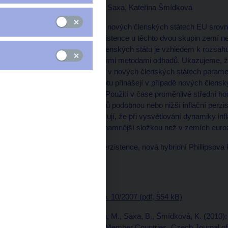
Michal Franta, Branislav Saxa, Kateřina Šmídková
Je inflační perzistence v nových členských státech EU srovn
Domníváme se, že perzistence u těchto dvou skupin zemí není
že při analýze nových členských státu je vzhledem k rozsahu
pečlivě pracovat s běžnými metodami odhadů. Ukazujeme, že
časových řadách inflace v nových členských státech parametr
konstantní střední hodnotu přinášejí v případě nových člens
případě zemí eurozóny. Použití v čase proměnlivé střední h
u nových členských států podobnou nebo nižší inflační perz
Strukturální měření ukazují, že při vysvětlování dynamiky i
zpěthledící chování významnější složkou než v zemích euro
Klíčová slova: inflační perzistence, nová hybridní Phillipsova
střední hodnota
Vydáno: prosinec 2007
Ke stažení:
CNB WP No. 10/2007 (pdf, 554 kB)
Publikováno jako: Franta, M., Saxa, B., Šmídková, K. (2010)
Process in the New EU Member Countries
, Czech Journal o