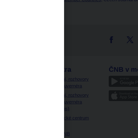
pp. 480–500.
tter
odkazy
ČNB extra
ČNB v m
a
Vystoupení, rozhovory
a články guvernéra
ázky
Vystoupení, rozhovory
ajetku
a články guvernéra
ných prostor
(úplný výpis)
Návštěvnické centrum
ČNB
Historie ČNB