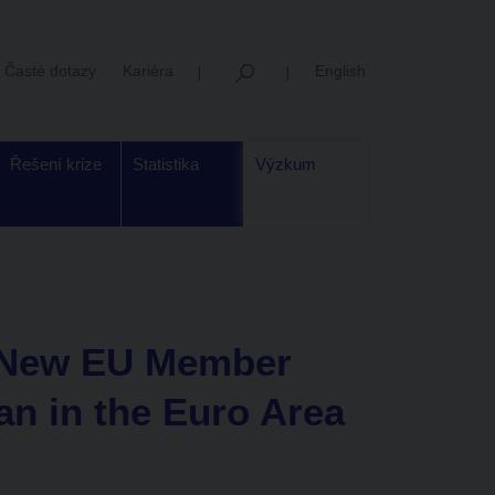
Časté dotazy
Kariéra
English
Řešení krize
Statistika
Výzkum
in New EU Member
han in the Euro Area