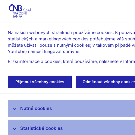
ABO-K
Na našich webových stránkách používáme cookies. K používán
statistických a marketingových cookies potřebujeme váš sou
O ČNB
Měnová
Finanční
můžete užívat i pouze s nutnými cookies; v takovém případě vš
YouTube) nemusí fungovat správně.
politika
stabilita
Bližší informace o cookies, které používáme, naleznete v
Infor
Úvod
Výzkum
Publikace výzkumu
Wo
Přijmout všechny cookies
Odmítnout všechny cookie
Výzkum v ČNB
Nutné cookies
Výzkumné priority ČNB
Výzkumníci ČNB
Statistické cookies
Publikace výzkumu