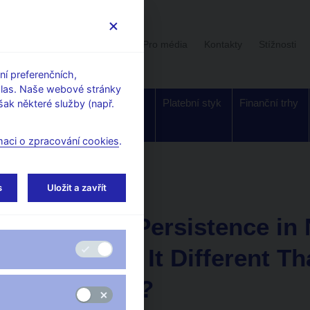
Uživatelská sekce
Stalo se
Pro média
Kontakty
Stížnosti
í preferenčních,
hlas. Naše webové stránky
Dohled a
Bankovky a
Platební styk
Finanční trhy
ak některé služby (např.
regulace
mince
maci o zpracování cookies
.
rking Papers
s
Uložit a zavřít
11. 12. 2007
Inflation Persistence 
States: Is It Different T
Members?