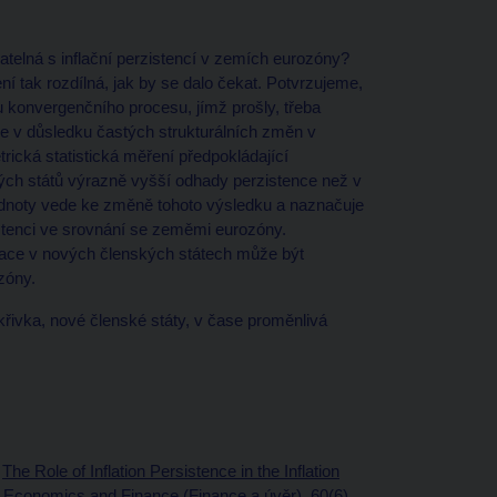
atelná s inflační perzistencí v zemích eurozóny?
 tak rozdílná, jak by se dalo čekat. Potvrzujeme,
 konvergenčního procesu, jímž prošly, třeba
 v důsledku častých strukturálních změn v
ická statistická měření předpokládající
kých států výrazně vyšší odhady perzistence než v
odnoty vede ke změně tohoto výsledku a naznačuje
istenci ve srovnání se zeměmi eurozóny.
nflace v nových členských státech může být
zóny.
 křivka, nové členské státy, v čase proměnlivá
:
The Role of Inflation Persistence in the Inflation
f Economics and Finance (Finance a úvěr), 60(6),