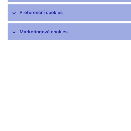
Working Papers
Preferenční cookies
Research and Policy Notes
Research Briefs
Marketingové cookies
CNB Research News
Konference, workshopy a semináře
Mezinárodní spolupráce
ČNB Lab