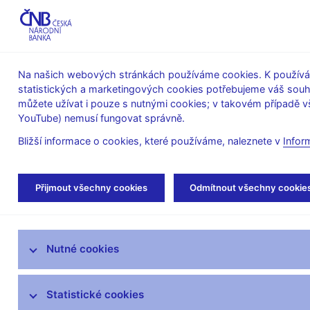
ABO-K
Na našich webových stránkách používáme cookies. K používán
statistických a marketingových cookies potřebujeme váš sou
O ČNB
Měnová
Finanční
můžete užívat i pouze s nutnými cookies; v takovém případě vš
YouTube) nemusí fungovat správně.
politika
stabilita
Bližší informace o cookies, které používáme, naleznete v
Infor
Úvod
Dohled a regulace
Výkon dohledu
Přijmout všechny cookies
Odmítnout všechny cookie
Strategie dohledu
Nutné cookies
Co nového v dohledu
Legislativní základna
Statistické cookies
Výkon dohledu