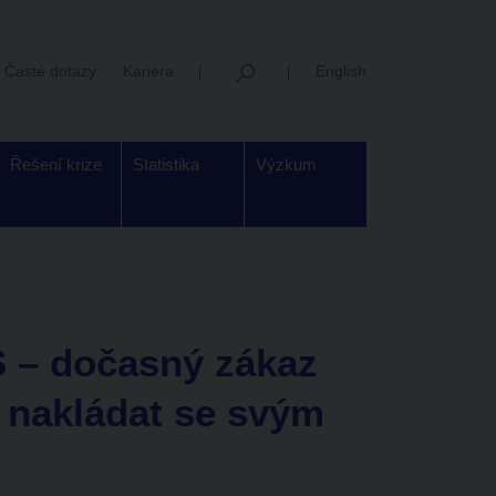
Časté dotazy
Kariéra
English
Řešení krize
Statistika
Výzkum
 – dočasný zákaz
 nakládat se svým