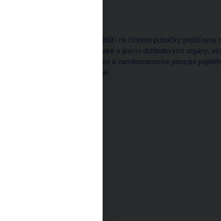
813 25 BRATISLAVA
Slovensko
Česká národní banka dohlíží na činnost pobočky pojišťovny
současně spolupracuje také s jinými dohledovými orgány, v
orgánem pro pojišťovnictví a zaměstnanecké penzijní pojištěn
EU, resp. EHP, zastřešuje.