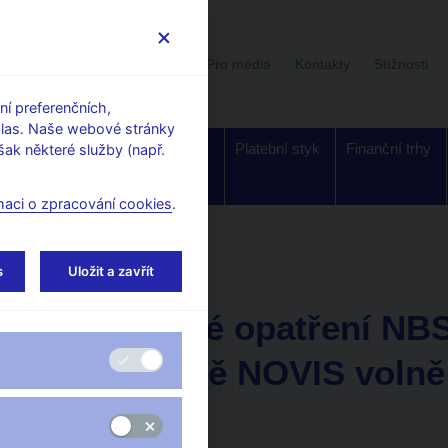
Uživatelská sekce
Stalo se
Pro média
Kontakty
Stížnosti
í preferenčních,
hlas. Naše webové stránky
Dohled a
Bankovky a
Platební styk
Finanční trhy
ak některé služby (např.
regulace
mince
maci o zpracování cookies
.
Upozornění pro veřejnost
s
Uložit a zavřít
4. 5. 2021
Předběžné opatření NBS
pojišťovně NOVIS volně
majetkem