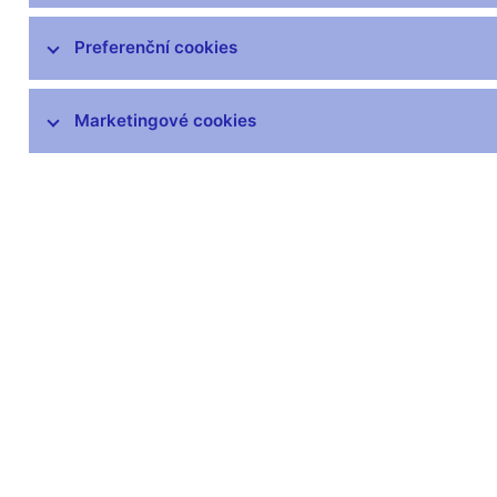
Upozornění pro veřejnost
Preferenční cookies
Postavení dohledu
Povolovací a schvalovací řízení
Marketingové cookies
Pravomocná rozhodnutí
Nabídky převzetí a veřejné návrhy
smlouvy
Informační povinnosti subjektů
finančního trhu vůči České národní
bance
Uveřejňování ČNB podle směrnic EU
Dohledová úřední sdělení a
benchmarky
Mezinárodní aktivity v oblasti regulace a
dohledu
DORA – Digitální provozní odolnost