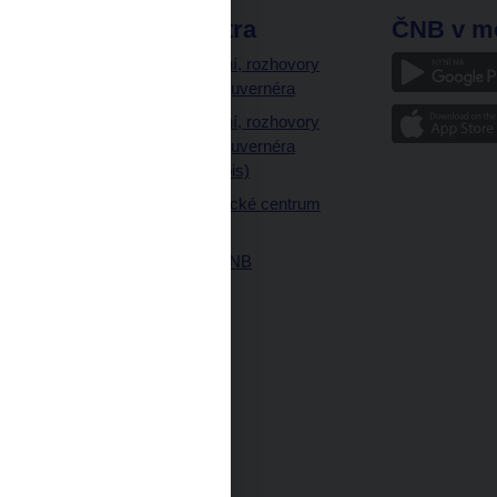
odkazy
ČNB extra
ČNB v m
a
Vystoupení, rozhovory
a články guvernéra
ázky
Vystoupení, rozhovory
ajetku
a články guvernéra
ných prostor
(úplný výpis)
Návštěvnické centrum
ČNB
Historie ČNB