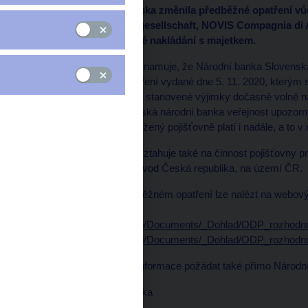
Národní banka Slovenska změnila předběžné opatření v
NOVIS Versicherungsgesellschaft, NOVIS Compagnia di As
dočasně zakázala volné nakládání s majetkem.
Česká národní banka oznamuje, že Národní banka Slovenska,
změnila předběžné opatření vydané dne 5. 11. 2020, kterým s
pojišťovně NOVIS až na stanovené výjimky dočasně volně 
opatření informovala Česká národní banka veřejnost upozor
nakládat s majetkem uložený pojišťovně platí i nadále, a to 
Předběžné opatření se vztahuje také na činnost pojišťovny 
Pojišťovna, odštěpný závod Česká republika, na území ČR.
Bližší informace o předběžném opatření lze nalézt na webo
těmito odkazy:
https://www.nbs.sk/_img/Documents/_Dohlad/ODP_rozhodn
https://www.nbs.sk/_img/Documents/_Dohlad/ODP_rozhodn
V této souvislosti lze o informace požádat také přímo Národ
Národná banka Slovenska
Imricha Karvasa 1