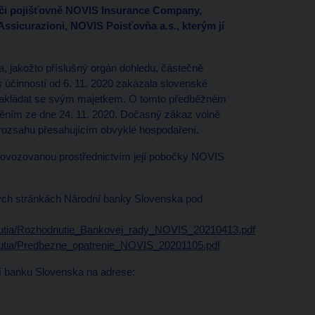
ůči pojišťovně NOVIS Insurance Company,
sicurazioni, NOVIS Poisťovňa a.s., kterým jí
 jakožto příslušný orgán dohledu, částečně
 účinností od 6. 11. 2020 zakázala slovenské
nakládat se svým majetkem. O tomto předběžném
něním ze dne 24. 11. 2020. Dočasný zákaz volně
v rozsahu přesahujícím obvyklé hospodaření.
provozovanou prostřednictvím její pobočky NOVIS
vých stránkách Národní banky Slovenska pod
utia/Rozhodnutie_Bankovej_rady_NOVIS_20210413.pdf
utia/Predbezne_opatrenie_NOVIS_20201105.pdf
ní banku Slovenska na adrese: