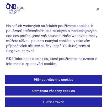
MENU
Na našich webových stránkách používáme cookies. K
používání preferenčních, statistických a marketingových
Úvod
Dohled a regulace
Výkon dohledu
cookies potřebujeme váš souhlas. Naše webové stránky
Povolovací a schvalovací řízení
Finanční konglomeráty
můžete užívat i pouze s nutnými cookies; v takovém
případě však některé služby (např. YouTube) nemusí
Finanční konglomeráty
fungovat správně.
Bližší informace o cookies, které používáme, naleznete v
Vyhlášky, úřední sdělení
Informaci o zpracování cookies
.
Vyhláška č. 347/2006 Sb. (pdf, 239 kB)
, kterou se
provádějí některá ustanovení zákona o finančních
Přijmout všechny cookies
konglomerátech
Úřední sdělení, metodické informace
Odmítnout všechny cookies
Úřední sdělení ze dne 5. srpna 2020 (pdf, 173 kB)
k
Uložit a zavřít
výkladu pojmů důvěryhodnost a odborná způsobilost