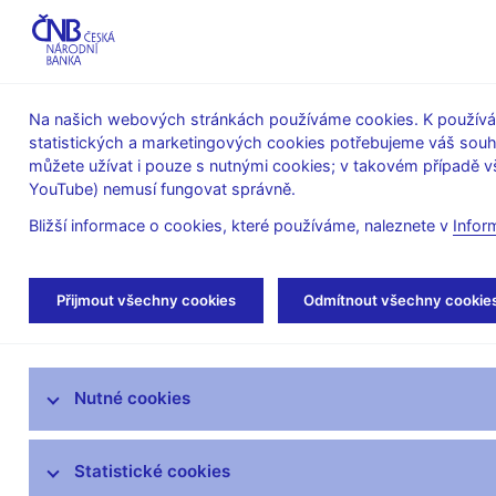
ABO-K
Na našich webových stránkách používáme cookies. K používán
statistických a marketingových cookies potřebujeme váš sou
O ČNB
Měnová
Finanční
můžete užívat i pouze s nutnými cookies; v takovém případě vš
YouTube) nemusí fungovat správně.
politika
stabilita
Bližší informace o cookies, které používáme, naleznete v
Infor
Úvod
Dohled a regulace
Ochrana spotřebi
Přijmout všechny cookies
Odmítnout všechny cookie
Strategie dohledu
Nutné cookies
Co nového v dohledu
Legislativní základna
Statistické cookies
Výkon dohledu