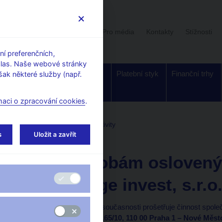
Uživatelská sekce
Stalo se
Pro média
Kontakty
Stížnosti
í preferenčních,
hlas. Naše webové stránky
Dohled a
Bankovky a
Platební styk
Finanční trhy
ak některé služby (např.
regulace
mince
maci o zpracování cookies
.
tele
Upozornění ČNB na aktivity
s
Uložit a zavřít
16. 10. 2013
Výzva osobám oslovený
Golden age invest, s.r.o
Česká národní banka v současnosti prošetřuje činnost spole
se sídlem Opatovická 165/10, 110 00 Praha 1 – Nové Měst