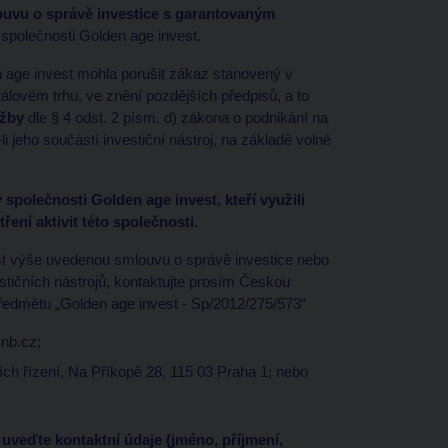
uvu o správě investice s garantovaným
 společnosti Golden age invest.
 age invest mohla porušit zákaz stanovený v
álovém trhu, ve znění pozdějších předpisů, a to
užby
dle § 4 odst. 2 písm. d) zákona o podnikání na
e-li jeho součástí investiční nástroj, na základě volné
společnosti Golden age invest, kteří využili
ření aktivit této společnosti.
est výše uvedenou smlouvu o správě investice nebo
tičních nástrojů, kontaktujte prosím Českou
ředmětu „Golden age invest - Sp/2012/275/573“
nb.cz;
h řízení, Na Příkopě 28, 115 03 Praha 1; nebo
uveďte kontaktní údaje (jméno, příjmení,