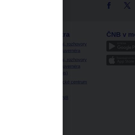
tter
odkazy
ČNB extra
ČNB v m
a
Vystoupení, rozhovory
a články guvernéra
ázky
Vystoupení, rozhovory
ajetku
a články guvernéra
ných prostor
(úplný výpis)
Návštěvnické centrum
ČNB
Historie ČNB