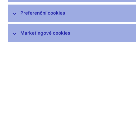
Mezinárodní aktivity v oblasti regulace a
Preferenční cookies
dohledu
DORA – Digitální provozní odolnost
Marketingové cookies
finančního trhu
Seznamy a evidence
Souhrnné informace o finančním sektoru
Informace uveřejňované emitenty
Informace o krátkých pozicích
Centrální registr úvěrů
Dohledový whistleblowing
Finanční inovace
Ochrana spotřebitele