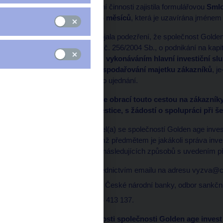
banka v rámci své úřední činnosti zajistila formulářovou
Smlo
zhodnocením 15% za 6 měsíců
, která je uzavírána jménem
Česká národní banka pojala podezření, že společnost Golden
ustanovení § 4a zákona č. 256/2004 Sb., o podnikání na kapit
možným neoprávněným
vykonáváním hlavní investiční sl
kapitálovém trhu -
obhospodařování majetku zákazníků
, j
úvahy v rámci smluvního ujednání.
Česká národní banka se obrací touto cestou na zákazníky 
nabídky na správu investice, s žádostí o spolupráci při šet
V případě, že jste uzavřel(a) se společností Golden age inv
obdobnou smlouvu, jejímž předmětem je jakákoli správa inves
národní banku jedním z následujících způsobů s uvedením p
elektronicky prostřednictvím emailu na adresu vyzva@c
písemně na adresu České národní banky, odbor sankčníc
faxem na číslo: 224 413 137.
V podání ohledně činnosti společnosti Golden age invest 