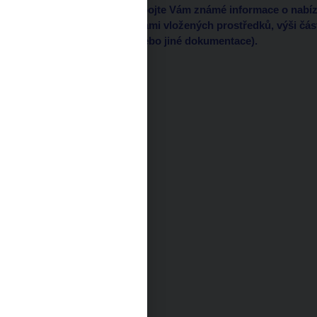
kontaktní údaje), a připojte Vám známé informace o nabíz
investice (např. výši Vámi vložených prostředků, výši čás
relevantní smluvní a/nebo jiné dokumentace).