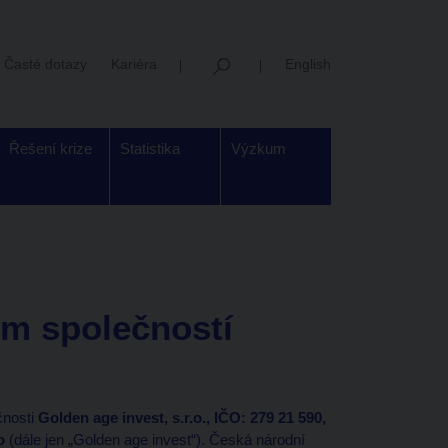
Časté dotazy
Kariéra
English
Řešení krize
Statistika
Výzkum
m společností
.
čnosti
Golden age invest, s.r.o., IČO: 279 21 590,
o
(dále jen „Golden age invest“). Česká národní