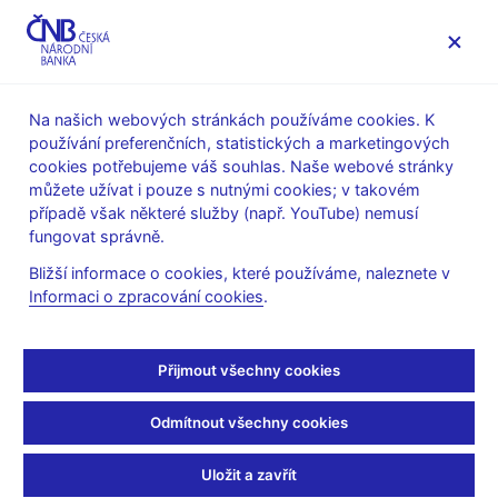
MENU
Na našich webových stránkách používáme cookies. K
používání preferenčních, statistických a marketingových
Úvod
Dohled a regulace
Co nového v dohledu
cookies potřebujeme váš souhlas. Naše webové stránky
Sdělení o přístupu ČNB k uveřejňování informací podle
můžete užívat i pouze s nutnými cookies; v takovém
nařízení (EU) č. 575/2013 a vyhlášky č. 163/2014 Sb. ve
případě však některé služby (např. YouTube) nemusí
světle COVID-19
fungovat správně.
Sdělení o přístupu ČNB k
Bližší informace o cookies, které používáme, naleznete v
Informaci o zpracování cookies
.
uveřejňování informací
podle nařízení (EU) č.
Přijmout všechny cookies
575/2013 a vyhlášky č.
Odmítnout všechny cookies
163/2014 Sb. ve světle
Uložit a zavřít