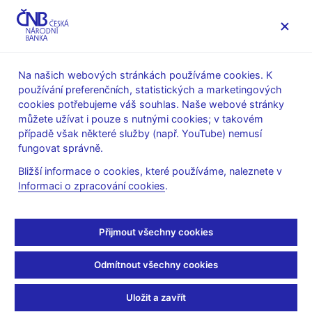
MENU
Na našich webových stránkách používáme cookies. K
používání preferenčních, statistických a marketingových
Úvod
Dohled a regulace
Co nového v dohledu
cookies potřebujeme váš souhlas. Naše webové stránky
Sdělení ČNB k Dohledové strategii sekce dohledu nad
můžete užívat i pouze s nutnými cookies; v takovém
finančním trhem v oblasti AML/CFT pro roky 2023–2026
případě však některé služby (např. YouTube) nemusí
fungovat správně.
Sdělení ČNB k
Bližší informace o cookies, které používáme, naleznete v
Dohledové strategii
Informaci o zpracování cookies
.
sekce dohledu nad
Přijmout všechny cookies
finančním trhem v
Odmítnout všechny cookies
oblasti AML/CFT pro
Uložit a zavřít