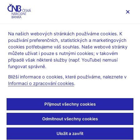
MENU
Na našich webových stránkách používáme cookies. K
používání preferenčních, statistických a marketingových
Úvod
Stalo se
Tiskové zprávy
cookies potřebujeme váš souhlas. Naše webové stránky
můžete užívat i pouze s nutnými cookies; v takovém
TISKOVÉ ZPRÁVY
26. 3. 2007
případě však některé služby (např. YouTube) nemusí
P. Vacek novým
fungovat správně.
Bližší informace o cookies, které používáme, naleznete v
náměstkem ředitele
Informaci o zpracování cookies
.
sekce bankovní regulace
Přijmout všechny cookies
a dohledu
Odmítnout všechny cookies
Sdílejte
Uložit a zavřít