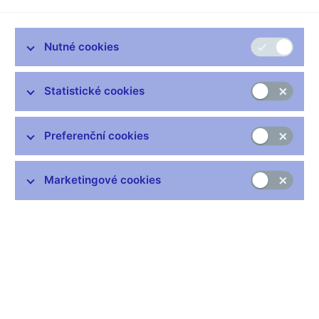
Bankovní rada ČNB na svém jednání dne 21. března 2007
rozhodla s účinností od 1. dubna 2007 o zařazení pana RNDr.
Nutné cookies
Pavla Vacka, CSc., M.B.A. , na vedoucí místo náměstka
ředitele sekce bankovní regulace a dohledu pověřeného řízením
odboru regulace sekce bankovní regulace a dohledu ústředí
Statistické cookies
České národní banky.
RNDr. Pavel Vacek, CSc., M.B.A., (52 let) je absolventem
Preferenční cookies
Přírodovědecké fakulty University J.E. Purkyně v Brně,
učitelského oboru matematika - chemie. V ČNB je zaměstnán
od roku 1994 a to od počátku v bankovním dohledu. Pod dobu
Marketingové cookies
svého působení v ČNB zastával řadu vedoucích funkcí,
v současnosti je ředitelen odboru regulace sekce bankovní
regulace a dohledu. Zúčastnil se celé řady zahraničních a
tuzemských vzdělávacích programů zaměřených na
problematiku regulace bankovního trhu, ovládá anglický jazyk.
Je členem Expertní skupiny pro regulaci kapitálu ustavené
Evropským výborem orgánů bankovního dohledu.
Pavlína Bolfová, mluvčí ČNB