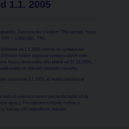
d 1.1. 2005
epubliky. Tureckou liru s kódem TRL nahradí "nová
1 TRY = 1.000.000,- TRL.
 účinností od 1.1.2005 změnu ve vyhlašování
nou účinností kromě doposud vyhlašovaných měn
una. Kurzy devizového trhu platné od 31.12.2004,
ublikovány ve stávající podobě i rozsahu.
udou stanoveny 3.1.2005, již budou obsahovat
 a dalších právních norem pro neobchodní účely
ení apod.). Pro operace s klienty mohou v
urzy koruny vůči jednotlivým měnám.