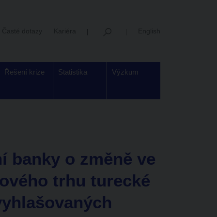
Časté dotazy
Kariéra
English
Řešení krize
Statistika
Výzkum
í banky o změně ve
ového trhu turecké
 vyhlašovaných