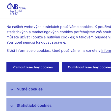
ABO-K
Na našich webových stránkách používáme cookies. K používán
statistických a marketingových cookies potřebujeme váš sou
O ČNB
Měnová
Finanční
můžete užívat i pouze s nutnými cookies; v takovém případě vš
YouTube) nemusí fungovat správně.
politika
stabilita
Bližší informace o cookies, které používáme, naleznete v
Infor
Úvod
Stalo se
Tiskové zprávy
Přijmout všechny cookies
Odmítnout všechny cookie
Aktuality
Nutné cookies
Tiskové zprávy
Kalendář
Statistické cookies