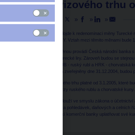
kurzů devizového trhu o
Sdílejte
S platností od 1.1.2005 dojde k redenominaci měny Turecké r
turecká lira' s kódem TRY. Vztah mezi těmito měnami bude 
V souvislosti s touto změnou provádí Česká národní banka s
kurzů devizového trhu turecké liry. Zároveň budou se stej
zveřejňovány i kurzy RUB - ruský rubl a HRK - chorvatská k
které budou stanoveny a zveřejněny dne 31.12.2004, budou p
Upravené kurzy devizového trhu platné od 3.1.2005, které b
novou tureckou liru a kurzy ruského rublu a chorvatské kuny.
Kurzy devizového trhu slouží ve smyslu zákona o účetnictví
(ohodnocování závazků a pohledávek, daňových a celních říz
souladu se stávající praxí komerční banky uplatňovat své k