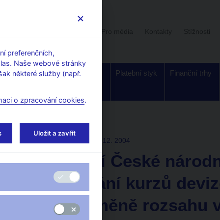
Uživatelská sekce
Stalo se
Pro média
Kontakty
Stížnosti
í preferenčních,
hlas. Naše webové stránky
Dohled a
Bankovky a
Platební styk
Finanční trhy
ak některé služby (např.
regulace
mince
maci o zpracování cookies
.
s
Uložit a zavřít
TISKOVÉ ZPRÁVY
22. 12. 2004
Oznámení České národn
vyhlašování kurzů deviz
liry a o změně rozsahu