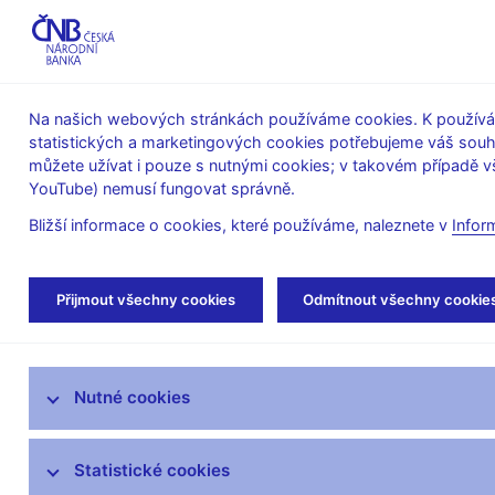
ABO-K
Na našich webových stránkách používáme cookies. K používán
statistických a marketingových cookies potřebujeme váš sou
O ČNB
Měnová
Finanční
můžete užívat i pouze s nutnými cookies; v takovém případě vš
YouTube) nemusí fungovat správně.
politika
stabilita
Bližší informace o cookies, které používáme, naleznete v
Infor
Úvod
Stalo se
Tiskové zprávy
Přijmout všechny cookies
Odmítnout všechny cookie
Aktuality
Nutné cookies
Tiskové zprávy
Kalendář
Statistické cookies