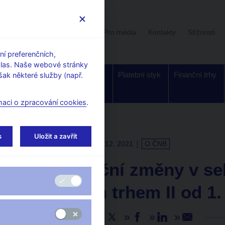
Uživatelská sekce
Stalo se
Pro média
Kontakty
Stížnosti
í preferenčních,
hlas. Naše webové stránky
Dohled a
Bankovky a
Platební styk
Finanční trhy
ak některé služby (např.
regulace
mince
maci o zpracování cookies
.
s
Uložit a zavřít
TISKOVÉ ZPRÁVY
31. 12. 2021
O ČNB
Organizační změny v se
finančním trhem II od 1.
Sdílejte