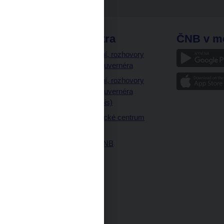
odkazy
ČNB extra
ČNB v m
a
Vystoupení, rozhovory
a články guvernéra
ázky
Vystoupení, rozhovory
ajetku
a články guvernéra
ných prostor
(úplný výpis)
Návštěvnické centrum
ČNB
Historie ČNB