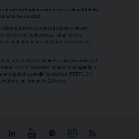
a kontroly kapitálového trhu v sekci dohledu
tí od 1. ledna 2022.
 odbor bude mít na starosti dohled v oblasti
aké dohled nad poskytovateli skupinového
ele je vedením odboru dočasně pověřena Ing.
bude mít na starosti dohled v oblasti investičních
 nebankovními depozitáři, a také nové agendy v
 panevropského penzijního spoření (PEPP). Do
pověřena Ing. Michaela Žáčková.