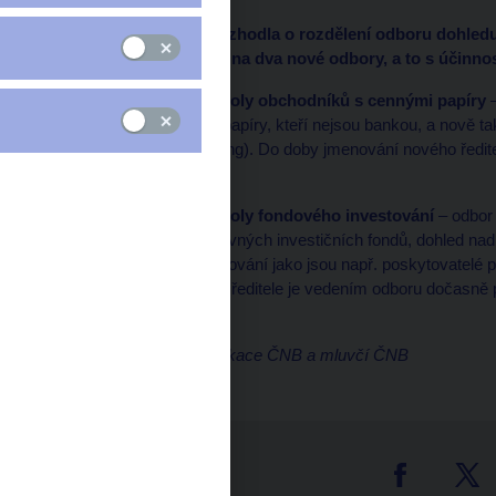
Bankovní rada ČNB rozhodla o rozdělení odboru dohledu 
nad finančním trhem II na dva nové odbory, a to s účinnos
Odbor dohledu a kontroly obchodníků s cennými papíry
–
obchodníků s cennými papíry, kteří nejsou bankou, a nově t
financování (crowdfunding). Do doby jmenování nového ředit
Hana Novotná.
Odbor dohledu a kontroly fondového investování
– odbor 
společností a samosprávných investičních fondů, dohled nad
oblasti fondového investování jako jsou např. poskytovatelé
doby jmenování nového ředitele je vedením odboru dočasně 
Markéta Fišerová
ředitelka odboru komunikace ČNB a mluvčí ČNB
tter