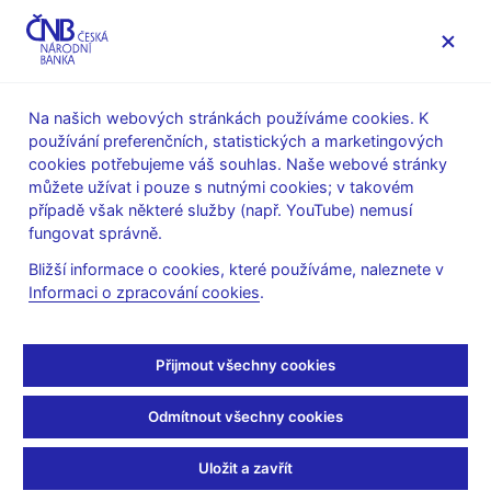
MENU
Na našich webových stránkách používáme cookies. K
používání preferenčních, statistických a marketingových
Úvod
Stalo se
Tiskové zprávy
cookies potřebujeme váš souhlas. Naše webové stránky
můžete užívat i pouze s nutnými cookies; v takovém
TISKOVÉ ZPRÁVY
5. 11. 2020
Finanční trhy
případě však některé služby (např. YouTube) nemusí
fungovat správně.
Obraty na devizovém
Bližší informace o cookies, které používáme, naleznete v
Informaci o zpracování cookies
.
trhu v týdnu od 19. do
23. října 2020
Přijmout všechny cookies
Sdílejte
Odmítnout všechny cookies
Uložit a zavřít