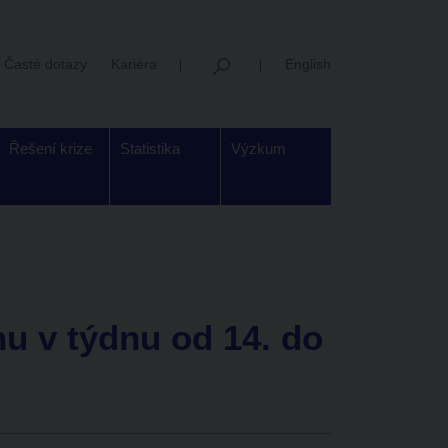
Časté dotazy
Kariéra
English
Řešení krize
Statistika
Výzkum
u v týdnu od 14. do