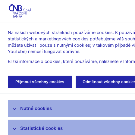
ABO-K
Na našich webových stránkách používáme cookies. K používán
statistických a marketingových cookies potřebujeme váš sou
O ČNB
Měnová
Finanční
můžete užívat i pouze s nutnými cookies; v takovém případě vš
YouTube) nemusí fungovat správně.
politika
stabilita
Bližší informace o cookies, které používáme, naleznete v
Infor
Úvod
Stalo se
Tiskové zprávy
Přijmout všechny cookies
Odmítnout všechny cookie
Aktuality
Nutné cookies
Tiskové zprávy
Kalendář
Statistické cookies