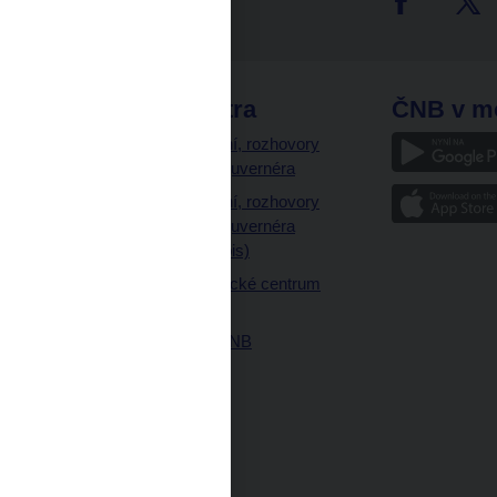
tter
odkazy
ČNB extra
ČNB v m
a
Vystoupení, rozhovory
a články guvernéra
ázky
Vystoupení, rozhovory
ajetku
a články guvernéra
ných prostor
(úplný výpis)
Návštěvnické centrum
ČNB
Historie ČNB