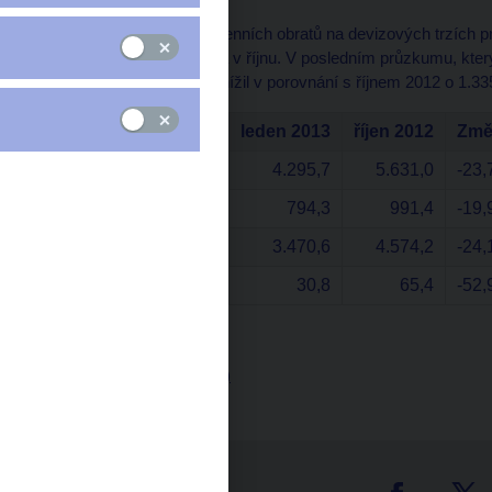
Průzkum průměrných denních obratů na devizových trzích pro
lednu, dubnu, červenci a v říjnu. V posledním průzkumu, kter
průměrný denní obrat snížil v porovnání s říjnem 2012 o 1.3
leden 2013
říjen 2012
Změ
Celkový obrat
4.295,7
5.631,0
-23
Spotové operace
794,3
991,4
-19
Forwardy a swapy
3.470,6
4.574,2
-24
Opce
30,8
65,4
-52
údaje v miliónech USD
Tabulka (xls, 22 kB)