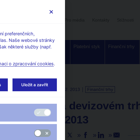
Uživatelská sekce
Stalo se
Pro média
Kontakty
Stížnosti
í preferenčních,
hlas. Naše webové stránky
Dohled a
Bankovky a
Platební styk
Finanční trhy
ak některé služby (např.
regulace
mince
maci o zpracování cookies
.
s
Uložit a zavřít
TISKOVÉ ZPRÁVY
11. 2. 2013
Finanční trhy
Obraty na devizovém trh
18. ledna 2013
Sdílejte