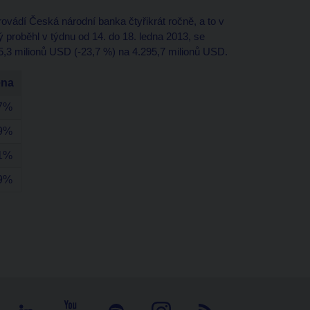
vádí Česká národní banka čtyřikrát ročně, a to v
ý proběhl v týdnu od 14. do 18. ledna 2013, se
35,3 milionů USD (-23,7 %) na 4.295,7 milionů USD.
na
,7%
,9%
,1%
,9%