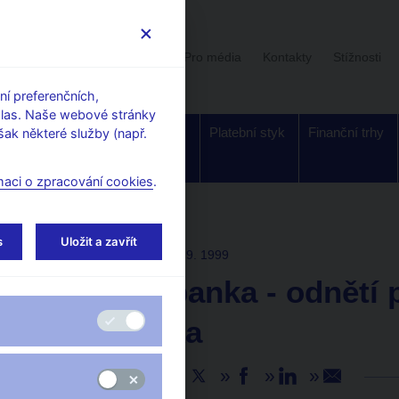
Uživatelská sekce
Stalo se
Pro média
Kontakty
Stížnosti
í preferenčních,
hlas. Naše webové stránky
Dohled a
Bankovky a
Platební styk
Finanční trhy
ak některé služby (např.
regulace
mince
maci o zpracování cookies
.
s
Uložit a zavřít
TISKOVÉ ZPRÁVY
24. 9. 1999
Moravia banka - odnětí 
jako banka
Sdílejte