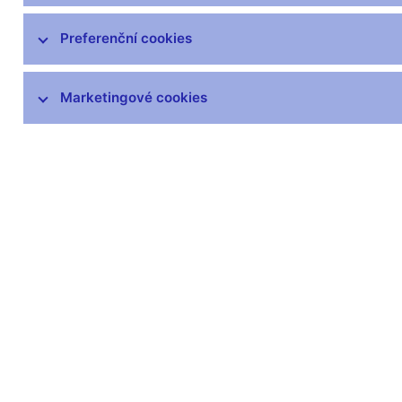
Preferenční cookies
Marketingové cookies
Zůstaňme v kontaktu
Newsle
Nejčastější odkazy
Povinné 