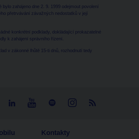
é bylo zahájeno dne 2. 9. 1999 odejmout povolení
ho přetrvávání závažných nedostatků v její
žádné konkrétní podklady, dokládající prokazatelné
dly k zahájení správního řízení.
lad v zákonné lhůtě 15-ti dnů, rozhodnutí tedy
obilu
Kontakty