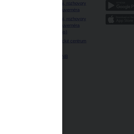
a
Vystoupení, rozhovory
a články guvernéra
ázky
Vystoupení, rozhovory
ajetku
a články guvernéra
ných prostor
(úplný výpis)
Návštěvnické centrum
ČNB
Historie ČNB