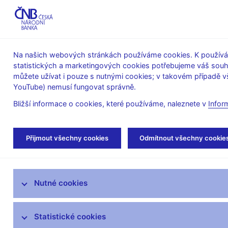
ABO-K
Na našich webových stránkách používáme cookies. K používán
statistických a marketingových cookies potřebujeme váš sou
O ČNB
Měnová
Finanční
můžete užívat i pouze s nutnými cookies; v takovém případě vš
YouTube) nemusí fungovat správně.
politika
stabilita
Bližší informace o cookies, které používáme, naleznete v
Infor
Úvod
Stalo se
Tiskové zprávy
Přijmout všechny cookies
Odmítnout všechny cookie
Aktuality
Nutné cookies
Tiskové zprávy
Kalendář
Statistické cookies