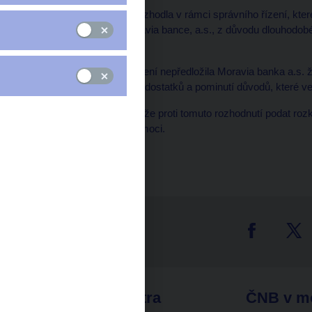
Česká národní banka rozhodla v rámci správního řízení, kter
působit jako banka Moravia bance, a.s., z důvodu dlouhodobé
činnosti.
V průběhu správního řízení nepředložila Moravia banka a.s. 
odstranění zjištěných nedostatků a pominutí důvodů, které ve
Moravia banka, a.s., může proti tomuto rozhodnutí podat rozk
dosud nenabylo právní moci.
ČNB - M. Švehla
tter
odkazy
ČNB extra
ČNB v m