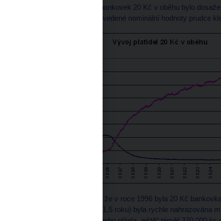
Maximálního množství bankovek 20 Kč v oběhu bylo dosaženo 
začal objem bankovek uvedené nominální hodnoty prudce klesa
Důvodem je skutečnost, že v roce 1996 byla 20 Kč bankovka
životnosti (v průměru 1 -1,5 roku) byla rychle nahrazována
svých pokladen vydala nebo přijala „ještě“ téměř 370 000 ks