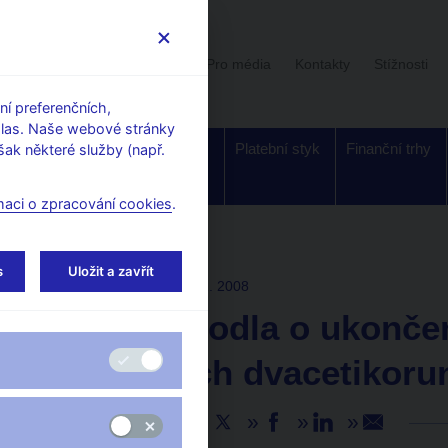
Uživatelská sekce
Stalo se
Pro média
Kontakty
Stížnosti
í preferenčních,
hlas. Naše webové stránky
Dohled a
Bankovky a
Platební styk
Finanční trhy
ak některé služby (např.
regulace
mince
maci o zpracování cookies
.
s
Uložit a zavřít
TISKOVÉ ZPRÁVY
1. 2. 2008
ČNB rozhodla o ukončen
papírových dvacetikoru
Sdílejte