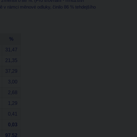
menšil o 88 %. (Pro srovnání - množství
ě v rámci měnové odluky, činilo 86 % tehdejšího
%
31,47
21,35
37,29
3,00
2,68
1,29
0,41
0,03
97,52