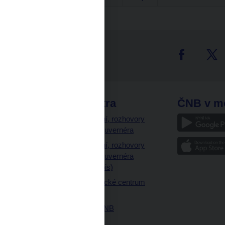
tter
odkazy
ČNB extra
ČNB v m
a
Vystoupení, rozhovory
a články guvernéra
ázky
Vystoupení, rozhovory
ajetku
a články guvernéra
ných prostor
(úplný výpis)
Návštěvnické centrum
ČNB
Historie ČNB