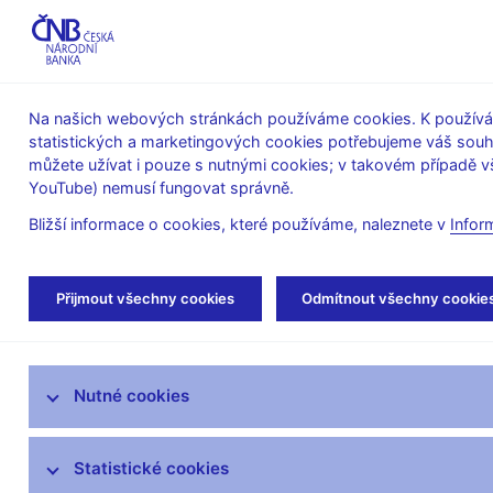
ABO-K
Na našich webových stránkách používáme cookies. K používán
statistických a marketingových cookies potřebujeme váš sou
O ČNB
Měnová
Finanční
můžete užívat i pouze s nutnými cookies; v takovém případě vš
YouTube) nemusí fungovat správně.
politika
stabilita
Bližší informace o cookies, které používáme, naleznete v
Infor
Úvod
Stalo se
Tiskové zprávy
Přijmout všechny cookies
Odmítnout všechny cookie
Aktuality
Nutné cookies
Tiskové zprávy
Kalendář
Statistické cookies