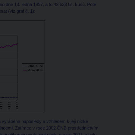
dne 13. ledna 1997, a to 43 633 tis. kusů. Poté
t (viz graf č. 1):
 vyráběna naposledy a vzhledem k její nízké
 mincemi. Zatímco v roce 2002 ČNB prostřednictvím
 dvacetikorunových bankovek, v roce 2007 to bylo