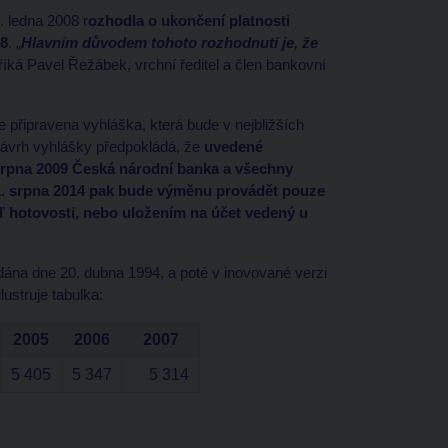
 ledna 2008 r
ozhodla o ukončení platnosti
08
. „
Hlavním důvodem tohoto rozhodnutí je, že
 říká Pavel Řežábek, vrchní ředitel a člen bankovní
 připravena vyhláška, která bude v nejbližších
Návrh vyhlášky předpokládá, že
uvedené
srpna 2009 Česká národní banka a všechny
31. srpna 2014 pak bude výměnu provádět pouze
hotovosti, nebo uložením na účet vedený u
ána dne 20. dubna 1994, a poté v inovované verzi
ustruje tabulka:
2005
2006
2007
5 405
5 347
5 314