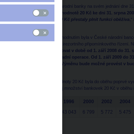
Bankovní rada České národní banky na svém jednání dne 31.
bankovek v nominální hodnotě 20 Kč ke dni 31. srpna 20
bankovky v hodnotě 20 Kč přestaly plnit funkci oběživa
,“
rady ČNB.
V souvislosti s tímto rozhodnutím byla v České národní bance
dnech rozeslána do mezirezortního připomínkového řízení. 
bankovky bude vyměňovat v době od 1. září 2008 do 31. 
banky provádějící pokladní operace. Od 1. září 2009 do 
Česká národní banka. Výměnu bude možné provést v buď 
příslušné banky
.
Bankovka nominální hodnoty 20 Kč byla do oběhu poprvé vyd
dne 1. února 1996. Vývoj množství bankovek 20 Kč v oběhu il
1994
1996
2000
2002
2004
V tis. ks
25 942
43 043
6 799
5 772
5 475