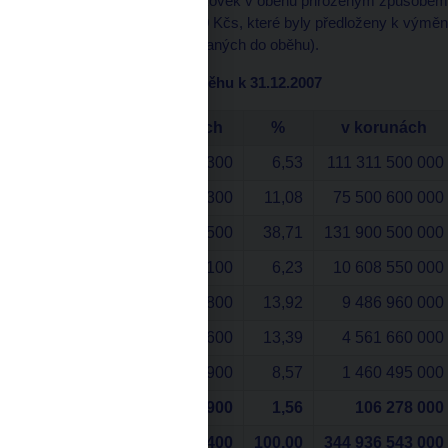
dvacetikorunových bankovek v oběhu přirozeným způsobem z
federálních bankovek 20 Kčs, které byly předloženy k výměn
množství bankovek vydaných do oběhu).
Přehled bankovek v oběhu k 31.12.2007
Nominál
v kusech
%
v korunách
5 000
22 262 300
6,53
111 311 500 000
2 000
37 750 300
11,08
75 500 600 000
1 000
131 900 500
38,71
131 900 500 000
500
21 217 100
6,23
10 608 550 000
200
47 434 800
13,92
9 486 960 000
100
45 616 600
13,39
4 561 660 000
50
29 209 900
8,57
1 460 495 000
20
5 313 900
1,56
106 278 000
Celkem
340 705 400
100,00
344 936 543 000