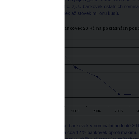
již jen 51 000 ks (viz graf č. 2). U bankovek ostatních nomi
poboček ČNB řádu desítek až stovek milionů kusů.
Od roku 2004 je množství bankovek v nominální hodnotě 20 K
snižuje. V oběhu zůstává cca 12 % bankovek oproti maximu v