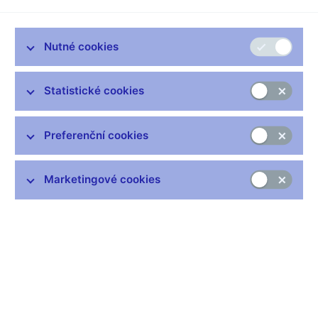
Banky a spořitelny v prvním letošním čtvrtletí hospodařily s
čistým ziskem 13,8 miliardy korun, což v meziročním
porovnání představovalo růst o 15,9 procenta. V prvním
Nutné cookies
čtvrtletí loňského roku činil čistý zisk bankovního sektoru
11,9 miliardy korun. Hlavním zdrojem ziskovosti bank byl
Statistické cookies
nadále zisk z finanční činnosti.
„
Bankovní sektor zůstává ziskový a dobře kapitalizovaný a
dokázal i v nepříznivém ekonomickém prostředí během prvního
Preferenční cookies
čtvrtletí pokračovat v trendech z úspěšného loňského roku
,“
uvedl viceguvernér České národní banky Miroslav Singer.
Marketingové cookies
„
Potěšitelné je, že ztráty ze znehodnocení finančních aktiv,
hlavně úvěrů, ve srovnání se 4. čtvrtletím 2009 mírně poklesly
,"
dodal.
Úrokový zisk i zisk z poplatků a provizí dosáhly prakticky
stejného objemu jako v posledním čtvrtletí loňského roku.
Správní náklady zůstaly pod kontrolou. Z hlediska struktury
obchodování tuzemských bank zůstalo nejpodstatnějším
rizikem úvěrové riziko. Zhoršení kvality bankovních úvěrů se
projevilo ve zvýšení veškerých úvěrů se selháním za tři letošní