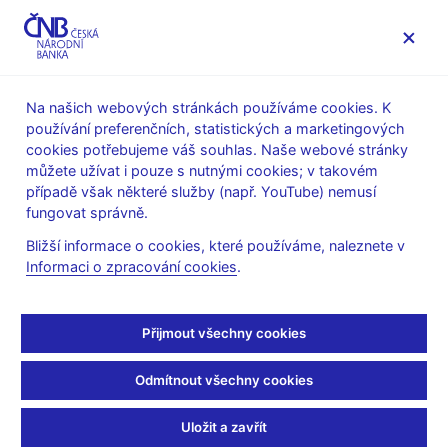
MENU
Na našich webových stránkách používáme cookies. K
používání preferenčních, statistických a marketingových
Úvod
Stalo se
Tiskové zprávy
cookies potřebujeme váš souhlas. Naše webové stránky
můžete užívat i pouze s nutnými cookies; v takovém
TISKOVÉ ZPRÁVY
31. 5. 2010
Regulace, dohled
případě však některé služby (např. YouTube) nemusí
fungovat správně.
Bankovní sektor v
Bližší informace o cookies, které používáme, naleznete v
Informaci o zpracování cookies
.
prvním čtvrtletí zvýšil
zisk
Přijmout všechny cookies
Sdílejte
Odmítnout všechny cookies
Uložit a zavřít