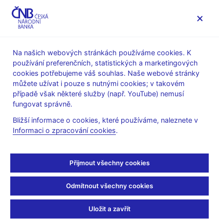
MENU
Na našich webových stránkách používáme cookies. K
používání preferenčních, statistických a marketingových
Úvod
Stalo se
Aktuality
cookies potřebujeme váš souhlas. Naše webové stránky
můžete užívat i pouze s nutnými cookies; v takovém
AKTUALITY
31. 12. 2019
případě však některé služby (např. YouTube) nemusí
Změny v sekci regulace a
fungovat správně.
Bližší informace o cookies, které používáme, naleznete v
mezinárodní spolupráce
Informaci o zpracování cookies
.
Sdílejte
Přijmout všechny cookies
Odmítnout všechny cookies
V sekci regulace a mezinárodní spolupráce České národní
banky vznikne od 1. ledna 2020 nový odbor regulace finančního
Uložit a zavřít
trhu II. Řízením nového odboru byl pověřen Mgr. Aleš Smutný,