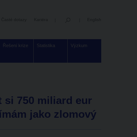
Časté dotazy
Kariéra
English
Řešení krize
Statistika
Výzkum
 si 750 miliard eur
ímám jako zlomový