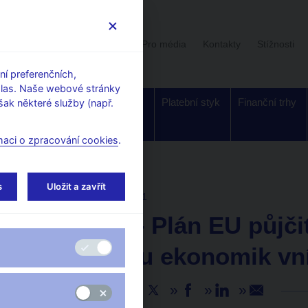
Uživatelská sekce
Stalo se
Pro média
Kontakty
Stížnosti
í preferenčních,
hlas. Naše webové stránky
Dohled a
Bankovky a
Platební styk
Finanční trhy
ak některé služby (např.
regulace
mince
maci o zpracování cookies
.
s
Uložit a zavřít
AKTUALITY
19. 1. 2021
M. Mora – Plán EU půjčit
na obnovu ekonomik vn
Sdílejte