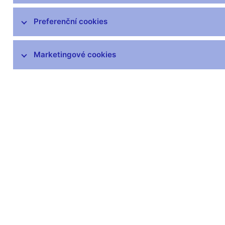
Preferenční cookies
Marketingové cookies
Zůstaňme v kontaktu
Newsle
Nejčastější odkazy
Povinné 
Výměna neplatných
Úřední desk
bankovek
Veřejné zak
Informace k Sberbank CZ
Vyřazování m
Výměna poškozených
Pronájem vol
peněz
Kariéra
Seznamy regulovaných a
registrovaných subjektů
Kurzy devizového trhu