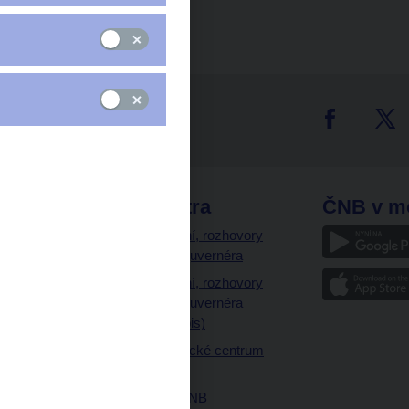
tter
odkazy
ČNB extra
ČNB v m
a
Vystoupení, rozhovory
a články guvernéra
ázky
Vystoupení, rozhovory
ajetku
a články guvernéra
ných prostor
(úplný výpis)
Návštěvnické centrum
ČNB
Historie ČNB