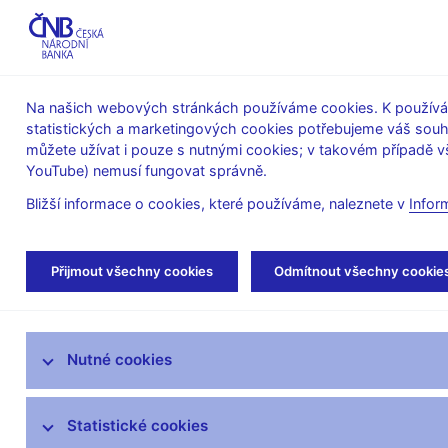
ABO-K
Na našich webových stránkách používáme cookies. K používán
statistických a marketingových cookies potřebujeme váš sou
O ČNB
Měnová
Finanční
můžete užívat i pouze s nutnými cookies; v takovém případě vš
YouTube) nemusí fungovat správně.
politika
stabilita
Bližší informace o cookies, které používáme, naleznete v
Infor
Úvod
Stalo se
Aktuality
Přijmout všechny cookies
Odmítnout všechny cookie
Aktuality
Nutné cookies
Tiskové zprávy
Kalendář
Statistické cookies