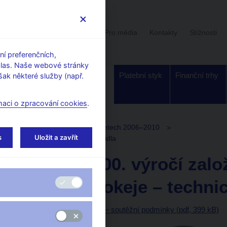
Uživatelská sekce
Stalo se
Pro média
Kontakty
Stížnosti
í preferenčních,
hlas. Naše webové stránky
Dohled a
Bankovky a
Platební styk
Finanční trhy
ak některé služby (např.
regulace
mince
maci o zpracování cookies
.
Plán emise pamětních mincí v letech 2006–2010
s
Uložit a zavřít
hokeje – technická příprava platidla
PSM ke 100. výročí zal
ledního hokeje – technic
Příprava návrhů platidla – soutěžní podmínky (pdf, 399 kB)