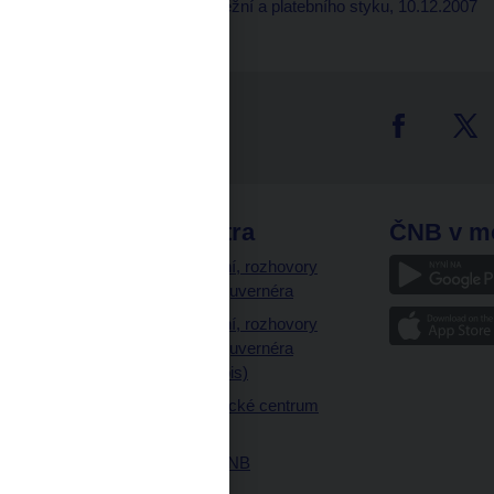
Zpracovala
: sekce peněžní a platebního styku, 10.12.2007
tter
odkazy
ČNB extra
ČNB v m
a
Vystoupení, rozhovory
a články guvernéra
ázky
Vystoupení, rozhovory
ajetku
a články guvernéra
ných prostor
(úplný výpis)
Návštěvnické centrum
ČNB
Historie ČNB