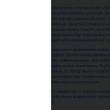
Z důvodu nesprávného textu na minci a chybějících dat vzta
vyřazen jeden návrh pro nesplnění soutěžních podmínek. Zb
soutěžních kolech. V prvním kole bylo vyřazeno 16 návrhů, 
podle názoru komise vyznačovaly závažnými výtvarnými neb
či písmu. Ve druhém kole získalo odměnu 5 návrhů, které lép
modelací byly na vyšší úrovni. Návrhy Mgr. Petra Horáka a
komise konstatovala výrazně vyšší výtvarnou úroveň než u 
Do třetího kola postoupil pouze návrh akademického sochaře
a zároveň doporučení k realizaci. Komise ocenila zejména st
moderní výtvarné prostředky, kultivované písmo, plné vysti
dynamické zobrazení hokejisty na lícní straně návrhu. Rozhod
ve svém vyjádření konstatovali, že vítězný návrh je výstižný
zadaného tématu – postavu hokejisty, logo Českého svazu ledn
světa, do níž logo hokejového svazu zakomponováno.
Bankovní rada se na svém zasedání dne 6. prosince vyjádřil
realizaci dvousetkoruny podle návrhu akademického sochaře
druhém čtvrtletí roku 2008.