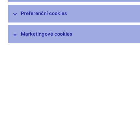
opotřebených oběhem, běžně
poškozených a neplatných peněz
Preferenční cookies
Výskyt padělků
Peněžní oběh
Marketingové cookies
Numizmatika
Plán emise mincí a bankovek v
letech 2026–2030
Plán emise mincí a bankovek v
letech 2021–2025
Aktuálně vyhlášené podmínky k
soutěžím na umělecké návrhy
Prodej sběratelského materiálu
Legislativa