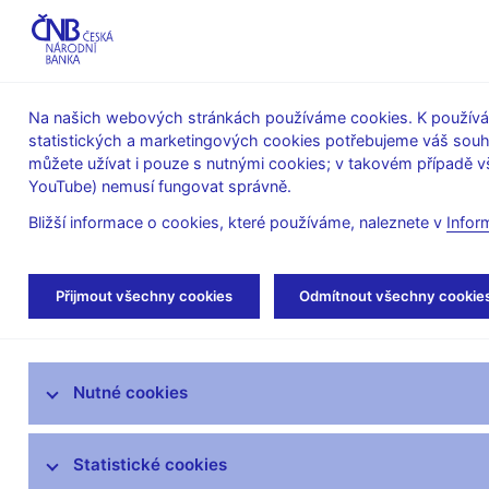
ABO-K
Na našich webových stránkách používáme cookies. K používán
statistických a marketingových cookies potřebujeme váš sou
O ČNB
Měnová
Finanční
můžete užívat i pouze s nutnými cookies; v takovém případě vš
YouTube) nemusí fungovat správně.
politika
stabilita
Bližší informace o cookies, které používáme, naleznete v
Infor
Úvod
Bankovky a mince
Numizmatika
Přijmout všechny cookies
Odmítnout všechny cookie
PSM ke 100. výročí založení Českého svazu ledního 
Bankovky
Nutné cookies
Mince
Statistické cookies
Výměna tuzemských peněz