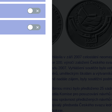
Česká národní banka vyhlásila v září 2007 celostátní neo
pamětní stříbrné mince ke 100. výročí založení Českého sva
uskutečnila dne 9. listopadu 2007. Vyhlášení soutěže bylo ve
Asociace umělců medailérů, uměleckým školám a výtvarníkům,
pamětní mince a mají o ně nadále zájem, byly soutěžní podm
V soutěži na pamětní stříbrnou minci bylo předloženo 25 sád
Předložené návrhy hodnotila Komise pro posuzování návrhů 
národní bance. Za odbornou správnost předložených návrhů o
reprezentant a zároveň bývalý předseda Českého svazu lední
Českého svazu ledního hokeje.