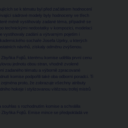
hujících se k tématu byl před začátkem hodnocení
ývající sádrové modely byly hodnoceny ve třech
které méně vystihovaly zadané téma, případně se
o technickými nedostatky v kompozici, modelaci
e vystihovaly zadání a výtvarným pojetím i
 akademického sochaře Josefa Uprky, u kterých
ostatních návrhů, získaly odměnu zvýšenou.
 Zbyňka Fojtů, kterému komise udělila první cenu
ylovou jednotu obou stran, vhodně zvolené
žení zadaného tématu a výborně zpracované
nutí komise podpořili také oba odborní poradci. Ti
, zejména proto, že zobrazuje všechny atributy
ího hokeje i stylizovanou vítěznou trofej mistrů
a souhlas s rozhodnutím komise a schválila
 Zbyňka Fojtů. Emise mince se předpokládá ve