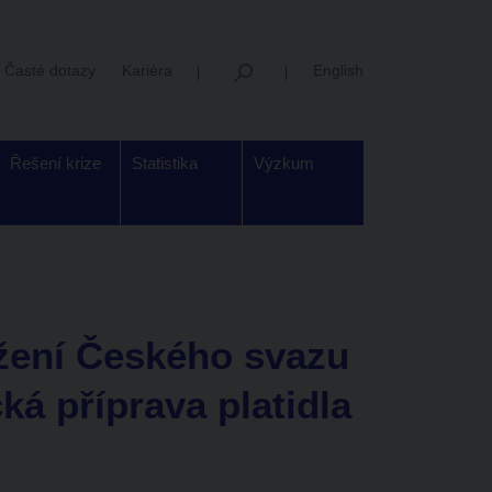
Časté dotazy
Kariéra
English
Řešení krize
Statistika
Výzkum
ožení Českého svazu
ká příprava platidla