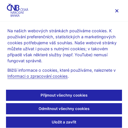
MENU
Na našich webových stránkách používáme cookies. K
používání preferenčních, statistických a marketingových
Úvod
Bankovky a mince
Numizmatika
cookies potřebujeme váš souhlas. Naše webové stránky
Plán emise mincí a bankovek v letech 2021–2025
můžete užívat i pouze s nutnými cookies; v takovém
Zlaté mince
případě však některé služby (např. YouTube) nemusí
ZM Městská památková rezervace Litoměřice – technická
fungovat správně.
příprava platidla
Bližší informace o cookies, které používáme, naleznete v
ZM Městská památková
Informaci o zpracování cookies
.
rezervace Litoměřice –
Přijmout všechny cookies
technická příprava
Odmítnout všechny cookies
platidla
Uložit a zavřít