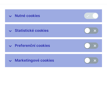
Příprava návrhů platidla – soutěžní podmínky (pdf, 2,2 MB)
Nutné cookies
Statistické cookies
Preferenční cookies
Marketingové cookies
Česká národní banka vypsala v srpnu 2021 ceny za předložení
uměleckého návrhu zlaté mince Městská památková rezervace
Litoměřice s uzávěrkou dne 17. září 2021.
Vypsání ceny za předložení uměleckého návrhu na čtvrtou
zlatou minci z cyklu Městské památkové rezervace se
zúčastnilo 12 výtvarníků, kteří předložili celkem 17 sádrových
modelů. Vyhodnocení předložených návrhů uskutečnila Komise
pro posuzování návrhů na české peníze dne 29. září 2021 v