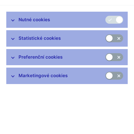
Příprava návrhů platidla - soutěžní podmínky (pdf, 333 kB)
Nutné cookies
Statistické cookies
Preferenční cookies
Marketingové cookies
Česká národní banka vypsala v listopadu 2014 ceny za
předložení uměleckého návrhu mince, která bude vydána ke
100. výročí založení Československé národní rady, s
uzávěrkou dne 16. ledna 2015.
Vypsání ceny se zúčastnilo celkem 18 výtvarníků, kteří
předložili 29 návrhů. Komise pro posuzování návrhů na české
peníze vyhodnotila předložené návrhy dne 27. ledna 2015.
Odbornou poradkyní byla PhDr. Pavla Vošahlíková z