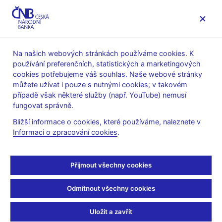
MENU
Na našich webových stránkách používáme cookies. K
používání preferenčních, statistických a marketingových
Úvod
Bankovky a mince
Numizmatika
cookies potřebujeme váš souhlas. Naše webové stránky
Plán emise mincí a bankovek v letech 2016–2020
můžete užívat i pouze s nutnými cookies; v takovém
Pamětní stříbrné mince 500 Kč
případě však některé služby (např. YouTube) nemusí
PSM ke 100. výročí založení Československé národní rady –
fungovat správně.
technická příprava platidla
Bližší informace o cookies, které používáme, naleznete v
PSM ke 100. výročí
Informaci o zpracování cookies
.
založení Československé
Přijmout všechny cookies
národní rady – technická
Odmítnout všechny cookies
příprava platidla
Uložit a zavřít