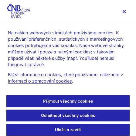
MENU
Na našich webových stránkách používáme cookies. K
používání preferenčních, statistických a marketingových
Úvod
Bankovky a mince
Numizmatika
cookies potřebujeme váš souhlas. Naše webové stránky
Plán emise mincí a bankovek v letech 2016–2020
můžete užívat i pouze s nutnými cookies; v takovém
Pamětní stříbrné mince 200 Kč
případě však některé služby (např. YouTube) nemusí
PSM ke 100. výročí založení České astronomické
fungovat správně.
společnosti – technická příprava platidla
Bližší informace o cookies, které používáme, naleznete v
PSM ke 100. výročí
Informaci o zpracování cookies
.
založení České
Přijmout všechny cookies
astronomické
Odmítnout všechny cookies
společnosti – technická
Uložit a zavřít