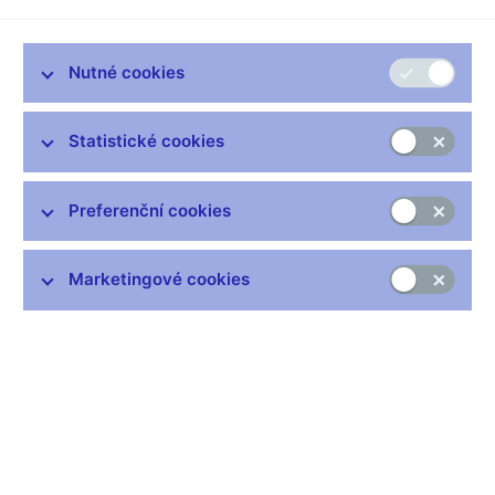
příprava platidla
Příprava návrhů platidla – soutěžní podmínky (pdf, 442 kB)
Nutné cookies
Statistické cookies
Preferenční cookies
Marketingové cookies
Česká národní banka vypsala v září 2016 ceny za předložení
uměleckého návrhu pamětní mince, která bude vydána ke 100.
výročí založení České astronomické společnosti, s uzávěrkou
dne 27. října 2016.
Vypsání ceny se zúčastnilo 18 výtvarníků, kteří předložili
celkem 27 sádrových modelů. Komise pro posuzování návrhů
na české peníze vyhodnotila předložené návrhy dne 8. listopadu