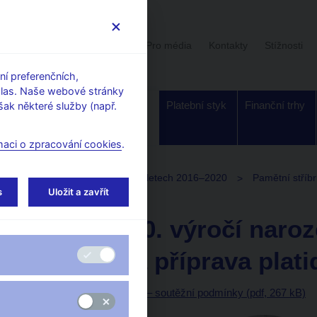
Uživatelská sekce
Stalo se
Pro média
Kontakty
Stížnosti
í preferenčních,
hlas. Naše webové stránky
Dohled a
Bankovky a
Platební styk
Finanční trhy
ak některé služby (např.
regulace
mince
maci o zpracování cookies
.
Plán emise mincí a bankovek v letech 2016–2020
Pamětní stříb
s
Uložit a zavřít
á příprava platidla
PSM k 450. výročí naroz
technická příprava plati
Příprava návrhů platidla – soutěžní podmínky (pdf, 267 kB)