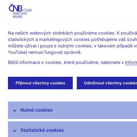
ABO-K
Na našich webových stránkách používáme cookies. K používán
statistických a marketingových cookies potřebujeme váš sou
O ČNB
Měnová
Finanční
můžete užívat i pouze s nutnými cookies; v takovém případě vš
YouTube) nemusí fungovat správně.
politika
stabilita
Bližší informace o cookies, které používáme, naleznete v
Infor
Úvod
Bankovky a mince
Numizmatika
Přijmout všechny cookies
Odmítnout všechny cookie
PSM k 450. výročí narození Jana Jessenia – technick
Bankovky
Nutné cookies
Mince
Statistické cookies
Výměna tuzemských peněz