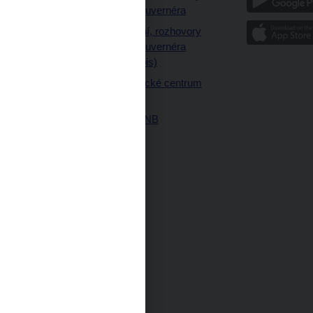
a články guvernéra
ázky
Vystoupení, rozhovory
ajetku
a články guvernéra
ných prostor
(úplný výpis)
Návštěvnické centrum
ČNB
Historie ČNB