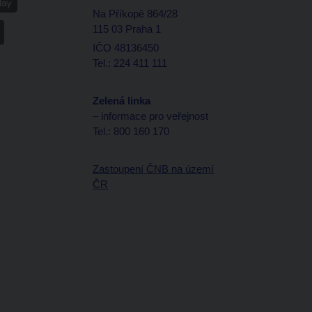
Na Příkopě 864/28
115 03 Praha 1
IČO 48136450
Tel.: 224 411 111
Zelená linka
– informace pro veřejnost
Tel.: 800 160 170
Zastoupení ČNB na území
ČR