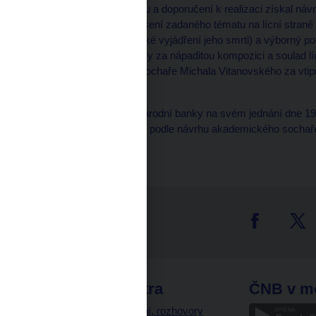
zadané téma. První cenu a doporučení k realizaci získal ná
originální symbolické řešení zadaného tématu na lícní straně (ti
lidského těla a symbolické vyjádření jeho smrti) a výborný p
pana MgA. Jakuba Oravy za nápaditou kompozici a soulad líc
návrhu akademického sochaře Michala Vitanovského za vtipn
studie lidské lebky.
Bankovní rada České národní banky na svém jednání dne 19. 
schválila realizaci mince podle návrhu akademického sochař
tter
odkazy
ČNB extra
ČNB v m
a
Vystoupení, rozhovory