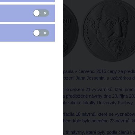
Česká národní banka vypsala v červenci 2015 ceny za předl
vydána k 450. výročí narození Jana Jessenia, s uzávěrkou dn
Vypsání ceny se zúčastnilo celkem 21 výtvarníků, kteří před
české peníze vyhodnotila předložené návrhy dne 20. října 2
Marie Bláhová, CSc. z Filozofické fakulty Univerzity Karlovy.
V prvním kole komise vyřadila 18 návrhů, které se vyznačo
ztvárnění tématu. Ve druhém kole bylo oceněno 23 návrhů, kt
Do třetího kola postoupily tři návrhy, které byly podle členů k