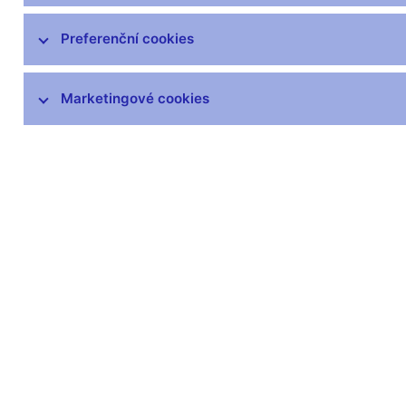
opotřebených oběhem, běžně
poškozených a neplatných peněz
Preferenční cookies
Výskyt padělků
Peněžní oběh
Marketingové cookies
Numizmatika
Plán emise mincí a bankovek v
letech 2026–2030
Plán emise mincí a bankovek v
letech 2021–2025
Aktuálně vyhlášené podmínky k
soutěžím na umělecké návrhy
Prodej sběratelského materiálu
Legislativa