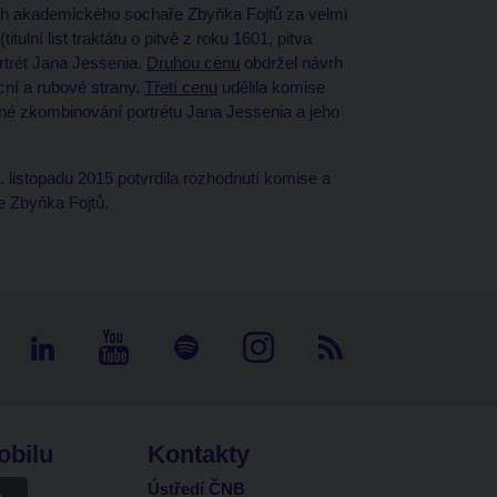
vrh akademického sochaře Zbyňka Fojtů za velmi
tulní list traktátu o pitvě z roku 1601, pitva
ortrét Jana Jessenia.
Druhou cenu
obdržel návrh
ní a rubové strany.
Třetí cenu
udělila komise
é zkombinování portrétu Jana Jessenia a jeho
listopadu 2015 potvrdila rozhodnutí komise a
e Zbyňka Fojtů.
obilu
Kontakty
Ústředí ČNB