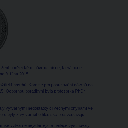
ožení uměleckého návrhu mince, která bude
e 9. října 2015.
ložili 44 návrhů. Komise pro posuzování návrhů na
015. Odbornou poradkyní byla profesorka PhDr.
valy výtvarnými nedostatky či věcnými chybami ve
eré byly z výtvarného hlediska přesvědčivější.
omise výtvarně nejzdařilejší a nejlépe vystihovaly