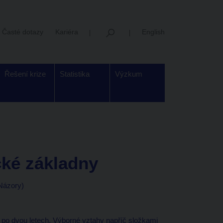
Časté dotazy
Kariéra
English
Řešení krize
Statistika
Výzkum
cké základny
 Názory)
 po dvou letech. Výborné vztahy napříč složkami