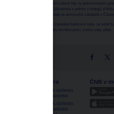
instruktory. Historicky první sólové lety na jednomístném gri
základny Satenäs právě Mikulenka s jedním z kolegů. A Mikulen
ze Švédska a poprvé přistáli na domovské základně v Čáslavi
Až další čtvrtek půjdu na zasedání bankovní rady, na sobě bud
myslet. Dělají pro republiku skvělou práci. Letům zdar, piloti.
tter
odkazy
ČNB extra
ČNB v m
a
Vystoupení, rozhovory
a články guvernéra
ázky
Vystoupení, rozhovory
ajetku
a články guvernéra
ných prostor