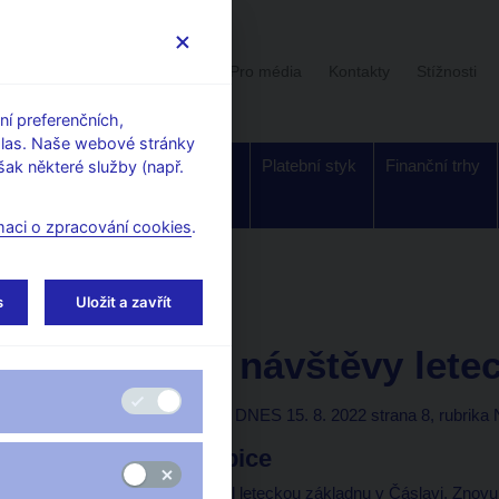
Uživatelská sekce
Stalo se
Pro média
Kontakty
Stížnosti
í preferenčních,
hlas. Naše webové stránky
Dohled a
Bankovky a
Platební styk
Finanční trhy
ak některé služby (např.
regulace
mince
maci o zpracování cookies
.
orské články, rozhovory
s
Uložit a zavřít
15. 8. 2022
Michl Aleš
Zápisky z návštěvy lete
Aleš Michl
(Mladá fronta DNES 15. 8. 2022 strana 8, rubrika
Jestřábi a holubice
O víkendu jsem navštívil leteckou základnu v Čáslavi. Znovu