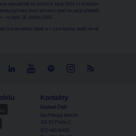
penu uskutečnili ve středu 6. října 2004 ze švédské
ka byl také mezi prvními, kteří se stroji přeletěli
 – to bylo 18. dubna 2005.
u mít ten lehký oblek a v ruce lejstra, budu na ně
obilu
Kontakty
Ústředí ČNB
Na Příkopě 864/28
115 03 Praha 1
IČO 48136450