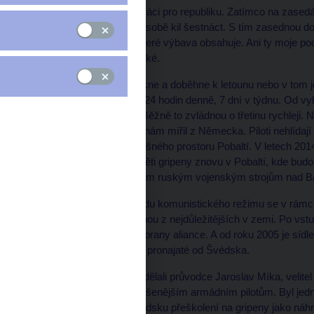
státu jsou klíč k dobré práci pro republiku. Zatímco na zase
kilo, tamní borci mají na sobě kil šestnáct. S tím zasednou do 
prostředky pro přežití, které výbava obsahuje. Ani ty moje po
zasedání, nejsou tak těžké.
Když si to vše pilot oblékne a doběhne k letounu nebo v tom jde
gripenů drží pohotovost 24 hodin denně, 7 dní v týdnu. Od vyh
nejpozději do 15 minut. Běžně to zvládnou o třetinu rychleji. 
dopravní letoun, který k nám mířil z Německa. Piloti nehlídaj
podílejí na ochraně vzdušného prostoru Pobaltí. V letech 201
letošního dubna jsou s pěti gripeny znovu v Pobaltí, kde bud
startují k nekomunikujícím ruským vojenským strojům nad B
Pro připomenutí – po pádu komunistického režimu se v rámc
čáslavská základna jednou z nejdůležitějších v zemi. Po v
systému protivzdušné obrany aliance. A od roku 2005 je sí
Gripen, které má Česko pronajaté od Švédska.
Na vojenském letišti mi dělali průvodce Jaroslav Míka, velitel
Mikulenka patří k nejzkušenějším armádním pilotům. Byl jedn
2004 absolvovali ve Švédsku přeškolení na gripeny jako náhra