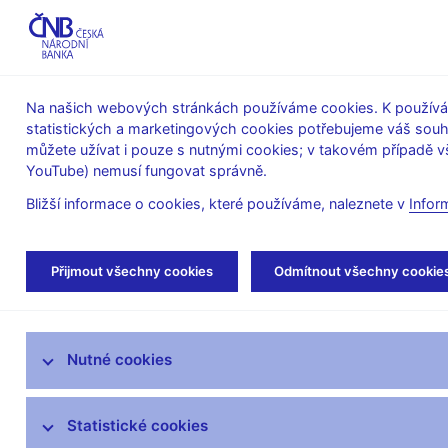
ABO-K
Na našich webových stránkách používáme cookies. K používán
statistických a marketingových cookies potřebujeme váš sou
O ČNB
Měnová
Finanční
můžete užívat i pouze s nutnými cookies; v takovém případě vš
YouTube) nemusí fungovat správně.
politika
stabilita
Bližší informace o cookies, které používáme, naleznete v
Infor
Úvod
Veřejnost
Servis pro média
Aut
Přijmout všechny cookies
Odmítnout všechny cookie
Servis pro média
Nutné cookies
Tiskové zprávy
Autorské články, rozhovory
Statistické cookies
Vystoupení a rozhovory guvernéra