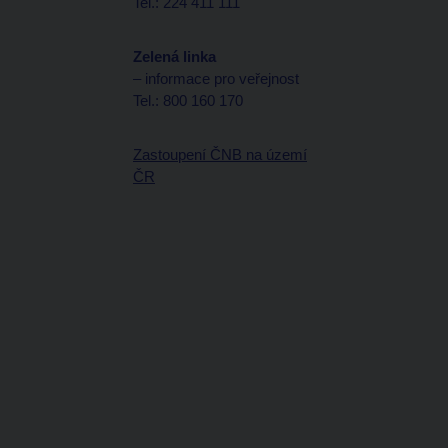
Tel.: 224 411 111
Zelená linka
– informace pro veřejnost
Tel.: 800 160 170
Zastoupení ČNB na území
ČR