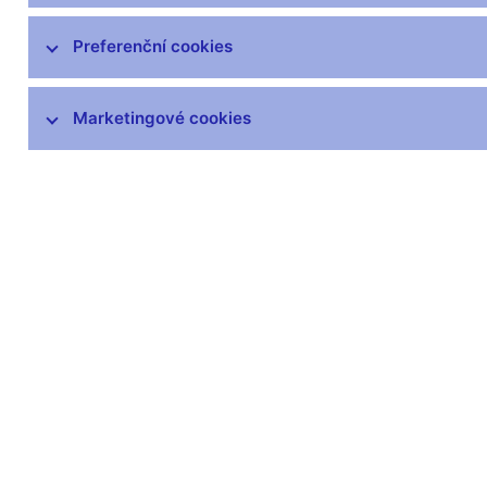
čnBlog
ČNBvlog
Preferenční cookies
ČNBpodcast
Fotogalerie
Marketingové cookies
Komentáře ČNB ke zveřejněným
statistickým údajům o inflaci a HDP
Audio, video
Prezentace pro novináře
Vystoupení, konference, semináře
Mediální karanténa
Harmonogramy a další informace
Kontakty