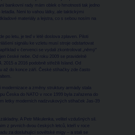
dání bankovní rady mám oblek o hmotnosti tak jedno
letadla. Není to vahou látky, ale taktickými
dkladové materiály a lejstra, co s sebou nosím na
 po letu, je teď v létě doslova zplaven. Piloti
lášení signálu ke vzletu musí stroje odstartovat
Například v červenci se vydali zkontrolovat „němý“
í jen české nebe. Od roku 2009 se pravidelně
4, 2015 a 2016 podobně střežili Island. Od
ou až do konce září. České stíhačky zde často
altem.
i modernizace a změny struktury armády stala
stupu Česka do NATO v roce 1999 byla zařazena do
dlem letky moderních nadzvukových stíhaček Jas-39
 základny. A Petr Mikulenka, velitel vzdušných sil.
ím z prvních dvou českých letců, kteří v roce
du za dosluhující sovětské migy – a stali se