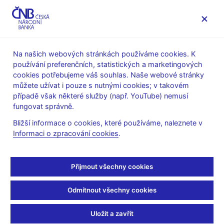
MENU
Na našich webových stránkách používáme cookies. K
používání preferenčních, statistických a marketingových
Úvod
Veřejnost
Servis pro média
cookies potřebujeme váš souhlas. Naše webové stránky
Autorské články, rozhovory
můžete užívat i pouze s nutnými cookies; v takovém
případě však některé služby (např. YouTube) nemusí
5. 1. 2023
Michl Aleš
fungovat správně.
Začněme spořit. A to
Bližší informace o cookies, které používáme, naleznete v
Informaci o zpracování cookies
.
hned!
Aleš Michl
(Mladá fronta DNES 5. 1. 2023 strana 8, rubrika
Přijmout všechny cookies
Názory)
Odmítnout všechny cookies
Musíme začít spořit, všichni. A nejen peníze, ale třeba i svůj
volný čas. Čtěme, učme se, zdokonalujme se. Jen práce a píle
Uložit a zavřít
nás i celou zemi posune někam dál, ne zbytečná zahálka při