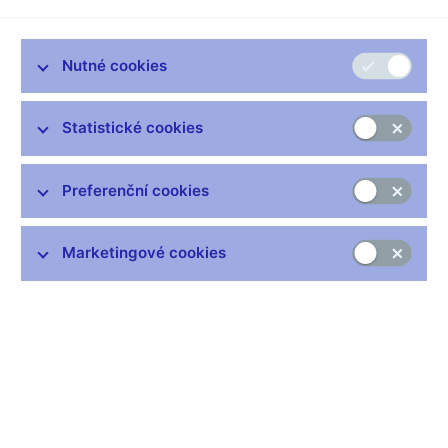
sledování nesmyslných seriálů.
Prvního ledna to bylo třicet let od vzniku České národní banky.
Pominuli odůvodněný růst cen během transformace
Nutné cookies
hospodářství ze socialismu na kapitalismus, nová bankovní
rada přebrala vedení centrální banky v období historicky
Statistické cookies
nejvyšší inflace. Naprostou prioritou tak je podstatné snížení
inflace.
Bude k tomu potřeba náprava hospodářství. Příliš jsme se
Preferenční cookies
namlsali, přejedli, prostě rozšoupli. V období deseti let před
covidem byly úrokové sazby příliš nízké, dlouhou dobu nulové.
Marketingové cookies
Koruna byla po několik let uměle oslabována. Vše roztáčelo
inflaci. Rozjížděla se filozofie „půjčte si, půjčte si, půjčte si, kupte
si, kupte si, kupte si“. S novou bankovní radou se, myslím,
shodujeme na tom, že úrokové sazby zůstanou po určitou dobu
vyšší, než jsme byli v předchozích deseti letech zvyklí.
Chceme motivovat lidi a firmy ke spoření a investování. Berte to
jako návrat k tradičním hodnotám, jako jsou úspory, nikoliv
útraty.
Procházel jsem tento týden třicet let staré záznamy o vzniku