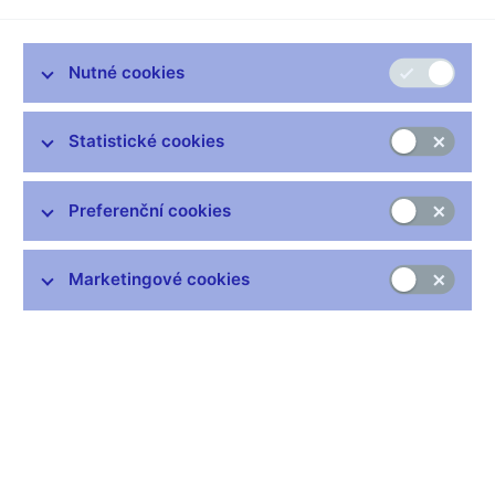
Video (externí odkaz na web ČT24)
Guvernér Jiří Rusnok hovořil v pořadu
Události, komentáře
o
Nutné cookies
současné úrovni inflace, její prognóze a očekávané reakci
centrální banky:
„Předpodkládáme, že cenový růst se vrátí
Statistické cookies
blízko k našemu cíli zhruba v prvním pololetí příštího roku.“
Vybrané citace z rozhovoru
Preferenční cookies
Marcela AUGUSTOVÁ, moderátorka
Pane Rusnoku, inflace tedy v srpnu zvýšila o 4,1 %, nejvíc od
listopadu 2008. Je to podle vás důvod k obavám?
Marketingové cookies
Jiří RUSNOK, guvernér České národní banky
Tak není to důvod k nějakým přehnaným obavám. My jsme
očekávali, že bude v tomto pololetí určité vzedmutí inflace nad
úroveň té naší toleranční zóny, čili nad úroveň 3 %. Bohužel
sešly se důvody velmi silné, zejména globální, to jsou všechny
ty nedostatky surovin, zdražování různých polotovarů, které se
prostě používají pro výrobu vlastně čehokoliv. Zejména silné je
to třeba ve stavebnictví, ale i v dalších oblastech. Současně