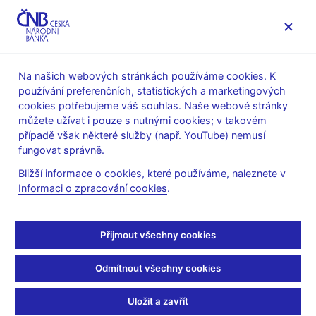
MENU
Na našich webových stránkách používáme cookies. K
používání preferenčních, statistických a marketingových
Úvod
Veřejnost
Servis pro média
cookies potřebujeme váš souhlas. Naše webové stránky
Autorské články, rozhovory
můžete užívat i pouze s nutnými cookies; v takovém
případě však některé služby (např. YouTube) nemusí
13. 9. 2021
Rusnok Jiří
fungovat správně.
Sazby budeme dále
Bližší informace o cookies, které používáme, naleznete v
Informaci o zpracování cookies
.
vracet do normálních
úrovní
Přijmout všechny cookies
Účast
J. Rusnoka, guvernéra ČNB
v pořadu Události,
Odmítnout všechny cookies
komentáře
Marcela Augustová
(ČT24 13. 9. 2021, pořad Události,
Uložit a zavřít
komentáře)