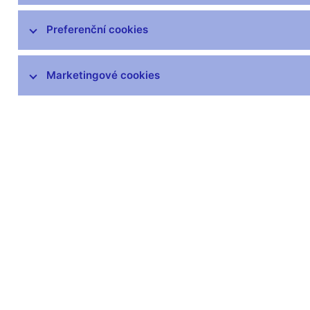
AnaCredit
Preferenční cookies
Statistika platební bilance
Dohledová statistika
Marketingové cookies
Statistika finančních účtů
Všeobecná ekonomická statistika
Vládní finanční statistiky
Centrální evidence účtů
Inflace
SDDS Plus
Další statistiky ČNB
Výkaznictví a sběr dat
Předpisy ke statistice ČNB