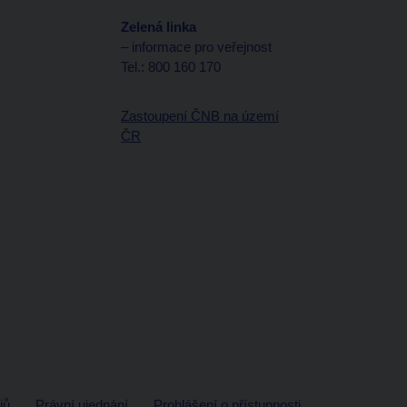
Zelená linka
– informace pro veřejnost
Tel.: 800 160 170
Zastoupení ČNB na území
ČR
jů
Právní ujednání
Prohlášení o přístupnosti