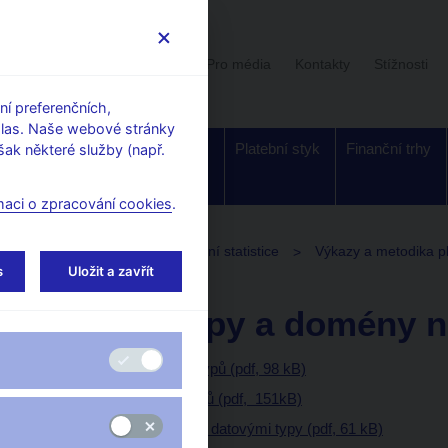
Uživatelská sekce
Stalo se
Pro média
Kontakty
Stížnosti
í preferenčních,
hlas. Naše webové stránky
Dohled a
Bankovky a
Platební styk
Finanční trhy
ak některé služby (např.
regulace
mince
maci o zpracování cookies
.
Předpisy k měnové a finanční statistice
Výkazy a metodika p
s
Uložit a zavřít
Datové typy a domény n
Katalog datových typů (pdf, 98 kB)
Popis datových typů (pdf, 151kB)
Katalog domén nad datovými typy (pdf, 61 kB)