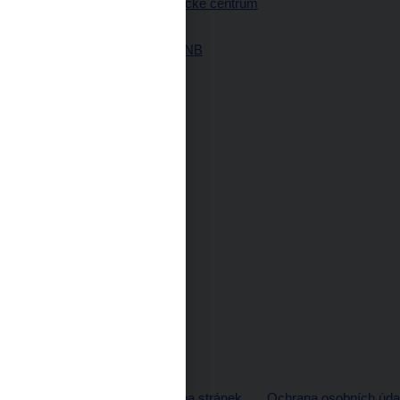
Návštěvnické centrum
ČNB
Historie ČNB
© ČNB 2026
Mapa stránek
Ochrana osobních úda