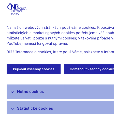
ABO-K
Na našich webových stránkách používáme cookies. K používán
statistických a marketingových cookies potřebujeme váš sou
O ČNB
Měnová
Finanční
můžete užívat i pouze s nutnými cookies; v takovém případě vš
YouTube) nemusí fungovat správně.
politika
stabilita
Bližší informace o cookies, které používáme, naleznete v
Infor
Úvod
Statistika
Předpisy ke statistice ČNB
Přijmout všechny cookies
Odmítnout všechny cookie
Datové typy a domény nad datovými typy
ARAD – systém časových řad
Nutné cookies
SDAT – sběr dat výkaznictví ČNB
Statistické cookies
Měnová a finanční statistika