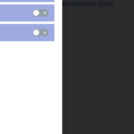
Popis domén nad datovými typy (pdf, 113 kB)