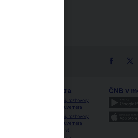
tter
odkazy
ČNB extra
ČNB v m
a
Vystoupení, rozhovory
a články guvernéra
ázky
Vystoupení, rozhovory
ajetku
a články guvernéra
ných prostor
(úplný výpis)