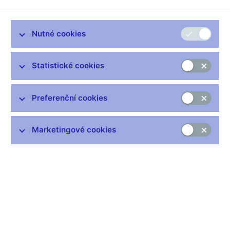
VST (pdf, 309 kB)
- výkazy řady VST (specifické
vstupní výkazy pro měnovou statistiku - stavy )
Nutné cookies
VT, VUS (pdf, 453 kB)
- výkazy řady VT a řady VUS
(specifické vstupní výkazy pro měnovou statistiku -
toky a pro úrokovou statistiku)
Statistické cookies
Dev, P, OCP (pdf, 121 kB)
- výkazy řady Dev, řady P
a řady OCP (vybrané specifické výkazy pro statistiku
platební bilance a pro dohled nad kapitálovými trhy)
Preferenční cookies
BD (pdf, 167 kB)
- výkazy řady BD (specifické
výkazy pro potřeby bankovního dohledu)
Marketingové cookies
Zůstaňme v kontaktu
Newsletter