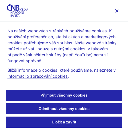
MENU
Na našich webových stránkách používáme cookies. K
používání preferenčních, statistických a marketingových
Úvod
Statistika
Předpisy ke statistice ČNB
cookies potřebujeme váš souhlas. Naše webové stránky
Předpisy k měnové a finanční statistice
můžete užívat i pouze s nutnými cookies; v takovém
Výkazy a metodika platné od roku 2007
případě však některé služby (např. YouTube) nemusí
Mezivýkazové kontroly
fungovat správně.
Mezivýkazové kontroly
Bližší informace o cookies, které používáme, naleznete v
Informaci o zpracování cookies
.
Katalog mezivýkazových kontrol (pdf, 59 kB)
Popis mezivýkazových kontrol u skupiny výkazů:
Přijmout všechny cookies
Bil (pdf, 276 kB)
- výkazy řady Bil (základní bilanční
výkazy)
Odmítnout všechny cookies
V (pdf, 272 kB)
- výkazy řady V (různé specifické
Uložit a zavřít
statistické výkazy)