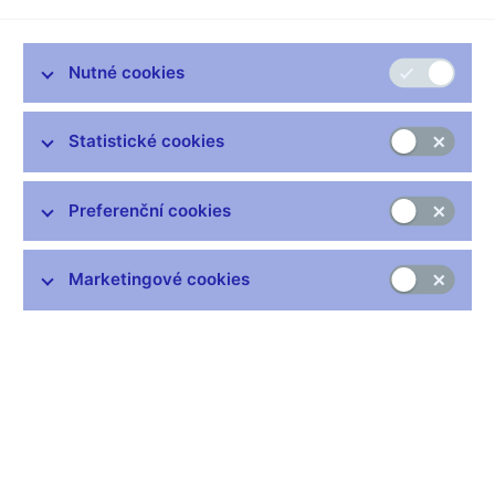
statistiku)
VST(ČNB)1-12 / RISIFE31 Měsíční výkaz o úvěrech a
Nutné cookies
pohledávkách za klienty
1_VST1-12_0601.pdf,
06_RISIFE31.xls
VST(ČNB)3-12 / RISIFE63 Měsíční výkaz o
Statistické cookies
mezibankovních úvěrech a vkladech
1_VST3-12_0601.pdf
,
06_RISIFE63.xls
Preferenční cookies
VST(ČNB)11-12 / RISIFE61 Měsíční výkaz o vkladech a
úvěrech od klientů
1_VST11-12_0601.pdf
,
06_RISIFE61.xls
Marketingové cookies
VST(ČNB)21-12 / RISIFE21 Měsíční výkaz o cenných
papírech a účastech v držení banky
1_VST21-12_0601.pdf
,
06_RISIFE21.xls
VST(ČNB)22-12 / RISIFE22 Měsíční výkaz o cenných
papírech emitovaných bankou
1_VST22-12_0601.pdf
,
06_RISIFE22.xls
*
VT(ČNB)1-12 / TISIFE11 Měsíční výkaz o odpisech úvěrů
a jiných pohledávek