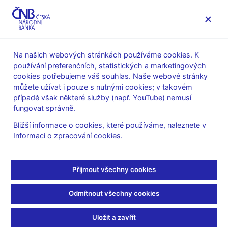
MENU
Na našich webových stránkách používáme cookies. K
používání preferenčních, statistických a marketingových
Úvod
Statistika
Předpisy ke statistice ČNB
cookies potřebujeme váš souhlas. Naše webové stránky
Předpisy k měnové a finanční statistice
můžete užívat i pouze s nutnými cookies; v takovém
Výkazy a metodika platné od roku 2006
Datové soubory
případě však některé služby (např. YouTube) nemusí
VST, VT - Popis výkazů řady VST a řady VT (specifické
fungovat správně.
vstupní výkazy pro měnovou statistiku)
Bližší informace o cookies, které používáme, naleznete v
VST, VT - Popis výkazů
Informaci o zpracování cookies
.
řady VST a řady VT
Přijmout všechny cookies
(specifické vstupní
Odmítnout všechny cookies
výkazy pro měnovou
Uložit a zavřít