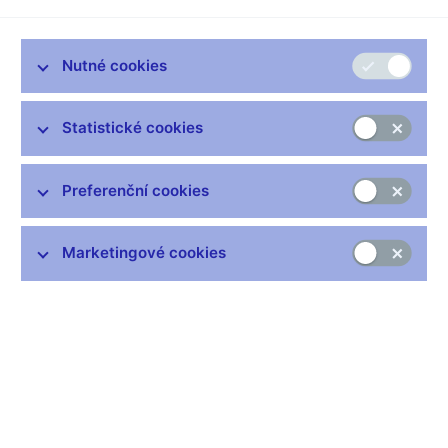
Zůstaňme v kontaktu
Newsletter
Nutné cookies
Statistické cookies
Preferenční cookies
Nejčastější odkazy
Marketingové cookies
Výměna neplatných bankovek
Informace k Sberbank CZ
Výměna poškozených peněz
Seznamy regulovaných a registrovaných subjektů
Kurzy devizového trhu
IBAN - mezinárodní číslo účtu
Aktuální prognóza