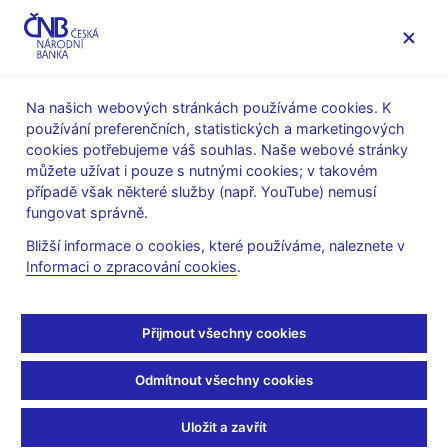
MENU
Na našich webových stránkách používáme cookies. K
používání preferenčních, statistických a marketingových
Úvod
Statistika
Předpisy ke statistice ČNB
cookies potřebujeme váš souhlas. Naše webové stránky
Předpisy k měnové a finanční statistice
můžete užívat i pouze s nutnými cookies; v takovém
Metodika k sestavování výkazů nebankovních finančních
případě však některé služby (např. YouTube) nemusí
institucí
fungovat správně.
Metodika k výkazům FKI platná od 31. března 2007
Část 3 - Informační prvky
Bližší informace o cookies, které používáme, naleznete v
Informaci o zpracování cookies
.
Část 3 - Informační prvky
Přijmout všechny cookies
Katalog informačních prvků (pdf, 116 kB)
Popis informačních prvků (pdf, 500 kB)
Odmítnout všechny cookies
Uložit a zavřít