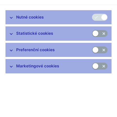
Platební bilance 2007
Platební bilance 2006 (pdf, 955 kB)
Nutné cookies
Platební bilance 2005 (pdf, 429 kB)
Platební bilance 2004 (pdf, 1,2 MB)
Statistické cookies
Platební bilance 2003 (pdf, 2,2 MB)
Platební bilance 2002 (pdf, 536 kB)
Preferenční cookies
Platební bilance 2001 (pdf, 366 kB)
Platební bilance 2000 (pdf, 399 kB)
Marketingové cookies
Platební bilance 1999 (pdf, 377 kB)
Zpráva o vývoji platební bilance za rok 1998 (pdf, 814 kB)
Zpráva o vývoji platební bilance za rok 1997 (pdf, 1081 kB)
Zprávy o platební bilanci obsahují statistická data platná v době
vydání publikace. Aktuální časové řady dat platební bilance a
investiční pozice vůči zahraničí naleznete na