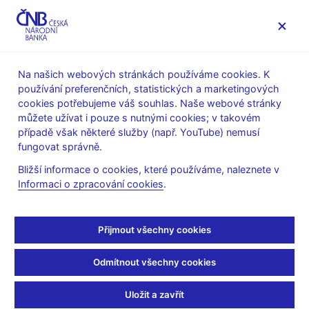
MENU
Na našich webových stránkách používáme cookies. K
používání preferenčních, statistických a marketingových
Úvod
Statistika
Statistika platební bilance
cookies potřebujeme váš souhlas. Naše webové stránky
Publikace Platební bilance
můžete užívat i pouze s nutnými cookies; v takovém
Zprávy o vývoji platební bilance
případě však některé služby (např. YouTube) nemusí
fungovat správně.
Zprávy o vývoji platební
Bližší informace o cookies, které používáme, naleznete v
bilance
Informaci o zpracování cookies
.
Publikování Zprávy o platební bilanci bylo rokem
Přijmout všechny cookies
2010
ukončeno
.
Odmítnout všechny cookies
Platební bilance 2010
Platební bilance 2009
Uložit a zavřít
Platební bilance 2008