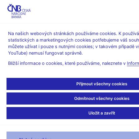
MENU
Na našich webových stránkách používáme cookies. K používán
statistických a marketingových cookies potřebujeme váš sou
Úvod
Statistika
Statistika platební bilance
můžete užívat i pouze s nutnými cookies; v takovém případě vš
Platební bilance – měsíční
YouTube) nemusí fungovat správně.
Měsíční platební bilance - základní položky podle požadavku
ECB - rok 2013
Bližší informace o cookies, které používáme, naleznete v
Infor
Měsíční platební bilance
Přijmout všechny cookies
- základní položky podle
Odmítnout všechny cookies
požadavku ECB - rok
Uložit a zavřít
2013
MĚSÍČNÍ PLATEBNÍ BILANCE - základní položky podle