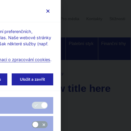
Uživatelská sekce
Stalo se
Pro média
Kontakty
Stížnosti
í preferenčních,
hlas. Naše webové stránky
Dohled a
Bankovky a
Platební styk
Finanční trhy
ak některé služby (např.
regulace
mince
maci o zpracování cookies
.
ka
Publikace měnové statistiky
s
Uložit a zavřít
Add a new title here