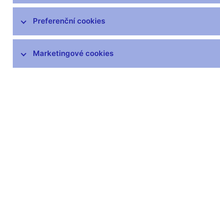
Statistika platební bilance
Preferenční cookies
Dohledová statistika
Marketingové cookies
Statistika finančních účtů
Všeobecná ekonomická statistika
Vládní finanční statistiky
Centrální evidence účtů
Inflace
SDDS Plus
Další statistiky ČNB
Výkaznictví a sběr dat
Předpisy ke statistice ČNB