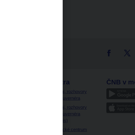
tter
odkazy
ČNB extra
ČNB v m
a
Vystoupení, rozhovory
a články guvernéra
ázky
Vystoupení, rozhovory
ajetku
a články guvernéra
ných prostor
(úplný výpis)
Návštěvnické centrum