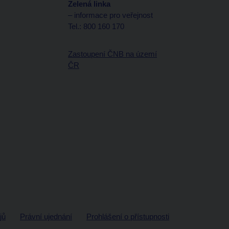
Zelená linka
– informace pro veřejnost
Tel.: 800 160 170
Zastoupení ČNB na území
ČR
jů
Právní ujednání
Prohlášení o přístupnosti