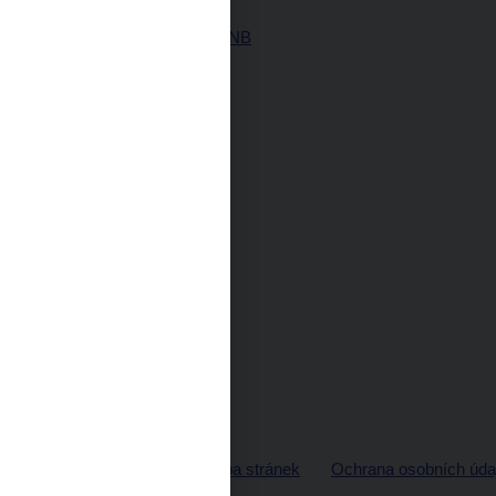
ČNB
Historie ČNB
© ČNB 2026
Mapa stránek
Ochrana osobních úda