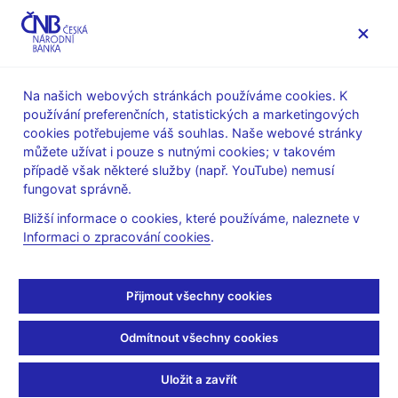
MENU
Na našich webových stránkách používáme cookies. K
používání preferenčních, statistických a marketingových
Úvod
Statistika
Měnová a finanční statistika
cookies potřebujeme váš souhlas. Naše webové stránky
Publikace měnové statistiky
můžete užívat i pouze s nutnými cookies; v takovém
případě však některé služby (např. YouTube) nemusí
Publikace měnové
fungovat správně.
statistiky (pdf) – rok 2022
Bližší informace o cookies, které používáme, naleznete v
Informaci o zpracování cookies
.
Měnová statistika - prosinec 2022
(pdf, 991 KB)
Měnová statistika - listopad 2022
(pdf, 989 KB)
Přijmout všechny cookies
Měnová statistika - říjen 2022
(pdf, 993 KB)
Odmítnout všechny cookies
Měnová statistika – září 2022
(pdf, 987 KB)
Měnová statistika – srpen 2022
(pdf, 988 KB)
Uložit a zavřít