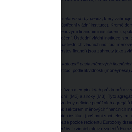
Eurozóny.
Harmonizovaná definice
sektoru držby peněz
, který zahrnuj
finanční instituce (mimo ústřední vládní instituce). Kromě do
instituce, které nejsou měnovými finančními institucemi, spol
fondy sociálního zabezpečení. Ústřední vládní instituce jsou
jednou výjimkou: pasiva ústředních vládních institucí měnové 
spořitelny, účty u ministerstev financí) jsou zahrnuty jako zv
Harmonizovaná definice
kategorií pasiv měnových finančních 
měnových finančních institucí podle likvidnosti (moneyness)
systémů.
Na základě koncepčních úvah a empirických průzkumů a v so
agregát úzký (M1), "střední" (M2) a široký (M3). Tyto agregát
aktiv. V Tabulce 2 jsou uvedeny definice peněžních agregát
pasiva jsou emitována jak sektorem měnových finančních insti
sektoru ústředních vládních institucí (poštovní spořitelny, mi
tyto agregáty zahrnují pouze pozice rezidentů Eurozóny drže
nacházejí v Eurozóně. Držby likvidních aktiv rezidentů Eur