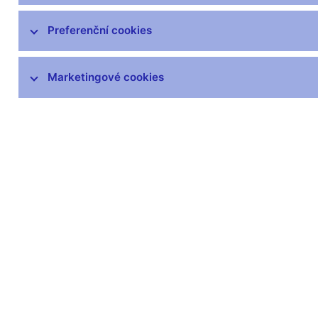
Statistika platební bilance
Preferenční cookies
Dohledová statistika
Marketingové cookies
Statistika finančních účtů
Všeobecná ekonomická statistika
Vládní finanční statistiky
Centrální evidence účtů
Inflace
SDDS Plus
Další statistiky ČNB
Výkaznictví a sběr dat
Předpisy ke statistice ČNB