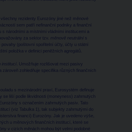
e všechny rezidenty Eurozóny jiné než měnové
mácností sem patří nefinanční podniky a finanční
u s národními a místními vládními institucemi a
 považovány za sektor tzv.
měnově neutrální
s
povahy (poštovní spořitelní účty, účty u státní
láštní položka v definici peněžních agregátů.
institucí
. Umožňuje rozlišovat mezi pasivy
 a zároveň zohledňuje specifika různých finančních
uladu s mezinárodní praxí, Eurosystém definuje
y se liší podle likvidnosti (moneyness) zahrnutých
ů Eurozóny s označením zahrnutých pasiv. Tato
tucí (viz Tabulka 1), tak subjekty zahrnutými do
nisterstva financí) Eurozóny. Jak je uvedeno výše,
ných u měnových finančních institucí, které se
ozóny v cizích měnách mohou být velmi podobné