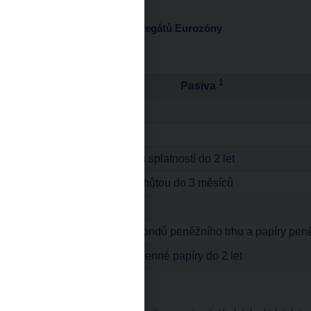
Definice peněžních agregátů Eurozóny
Tabulka 2
1
Pasiva
Emitované oběživo
Jednodenní vklady
Vklady s dohodnutou splatností do 2 let
Vklady s výpovědní lhůtou do 3 měsíců
Repo operace
Akcie/podílové listy fondů peněžního trhu a papíry pen
Emitované dluhové cenné papíry do 2 let
1