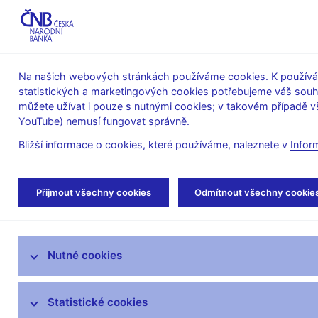
ABO-K
Na našich webových stránkách používáme cookies. K používán
statistických a marketingových cookies potřebujeme váš sou
O ČNB
Měnová
Finanční
můžete užívat i pouze s nutnými cookies; v takovém případě vš
YouTube) nemusí fungovat správně.
politika
stabilita
Bližší informace o cookies, které používáme, naleznete v
Infor
Úvod
Statistika
Měnová a finanční statisti
Přijmout všechny cookies
Odmítnout všechny cookie
ARAD – systém časových řad
Nutné cookies
SDAT – sběr dat výkaznictví ČNB
Měnová a finanční statistika
Statistické cookies
AnaCredit