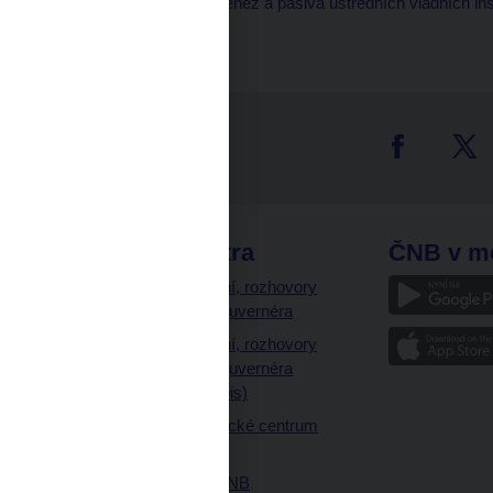
Pasiva sektoru tvorby peněz a pasiva ústředních vládních in
peněz.
tter
odkazy
ČNB extra
ČNB v m
a
Vystoupení, rozhovory
a články guvernéra
ázky
Vystoupení, rozhovory
ajetku
a články guvernéra
ných prostor
(úplný výpis)
Návštěvnické centrum
ČNB
Historie ČNB