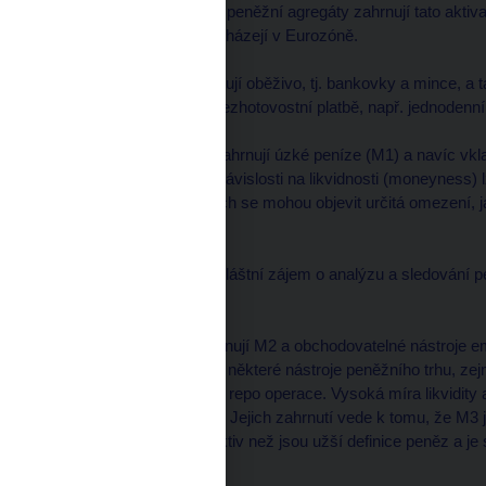
aktivům v eurech. Proto peněžní agregáty zahrnují tato akti
institucemi, které se nacházejí v Eurozóně.
Úzké peníze (M1)
zahrnují oběživo, tj. bankovky a mince, a t
oběživo nebo použít k bezhotovostní platbě, např. jednodenní
"
Střední" peníze (M2)
zahrnují úzké peníze (M1) a navíc vkla
lhůtou do tří měsíců. V závislosti na likvidnosti (moneyness)
ale v některých případech se mohou objevit určitá omezení, j
nebo poplatky.
Definice M2 odráží obzvláštní zájem o analýzu a sledování 
likvidní vklady.
Široké peníze (M3)
zahrnují M2 a obchodovatelné nástroje e
Do tohoto agregátu patří některé nástroje peněžního trhu, zej
papíry peněžního trhu, a repo operace. Vysoká míra likvidity a
velmi podobné vkladům. Jejich zahrnutí vede k tomu, že M3 
kategoriemi likvidních aktiv než jsou užší definice peněz a je s