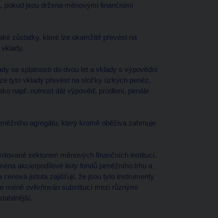
va, pokud jsou držena měnovými finančními
aké zůstatky, které lze okamžitě převést na
 vklady.
dy se splatností do dvou let a vklady s výpovědní
 lze tyto vklady převést na složky úzkých peněz,
ako např. nutnost dát výpověď, prodlení, penále
peněžního agregátu, který kromě oběživa zahrnuje
mitované sektorem měnových finančních institucí.
ména akcie/podílové listy fondů peněžního trhu a
 cenová jistota zajišťují, že jsou tyto instrumenty
je méně ovlivňován substitucí mezi různými
tabilnější.