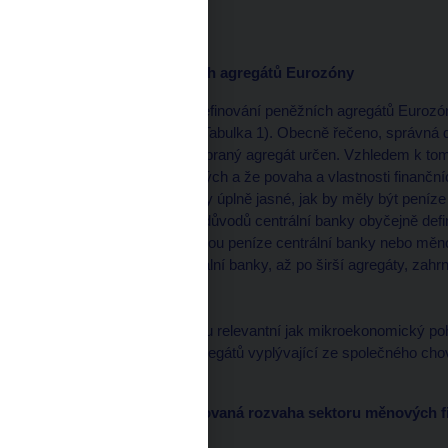
ECB definice peněžních agregátů Eurozóny
Výchozím bodem pro definování peněžních agregátů Eurozó
finančních institucí (viz Tabulka 1). Obecně řečeno, správná
na účelu, pro který je vybraný agregát určen. Vzhledem k tom
vzájemně velmi podobných a že povaha a vlastnosti finančníc
neustále mění, není vždy úplně jasné, jak by měly být peníze 
definici peněz. Z těchto důvodů centrální banky obyčejně defi
úzkých agregátů, jako jsou peníze centrální banky nebo měno
mince) a vkladů u centrální banky, až po širší agregáty, zahr
cenných papírů.
Při definování peněz jsou relevantní jak mikroekonomický poh
vlastnosti peněžních agregátů vyplývající ze společného chov
Schématická konsolidovaná rozvaha sektoru měnových fi