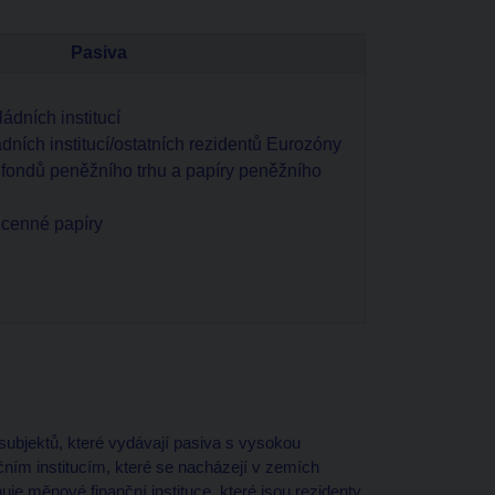
Pasiva
ládních institucí
ádních institucí/ostatních rezidentů Eurozóny
y fondů peněžního trhu a papíry peněžního
 cenné papíry
 subjektů, které vydávají pasiva s vysokou
ním institucím, které se nacházejí v zemích
uje měnové finanční instituce, které jsou rezidenty