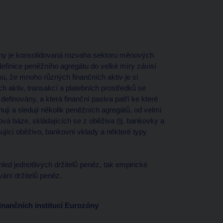
ny je konsolidovaná rozvaha sektoru měnových
 definice peněžního agregátu do velké míry závisí
u, že mnoho různých finančních aktiv je si
h aktiv, transakcí a platebních prostředků se
definovány, a která finanční pasiva patří ke které
nují a sledují několik peněžních agregátů, od velmi
vá báze, skládajících se z oběživa (tj. bankovky a
nující oběživo, bankovní vklady a některé typy
led jednotlivých držitelů peněz, tak empirické
ání držitelů peněz.
nančních institucí Eurozóny