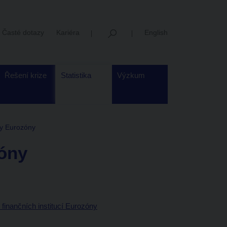
Časté dotazy
Kariéra
English
Řešení krize
Statistika
Výzkum
y Eurozóny
óny
inančních institucí Eurozóny