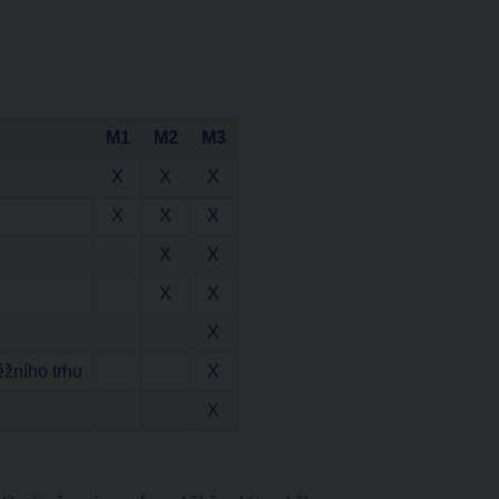
M1
M2
M3
X
X
X
X
X
X
X
X
X
X
X
ěžního trhu
X
X