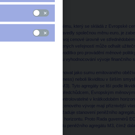
Úvod
Hlavním cílem Eurosystému, který se skládá z Evropské cen
členských států, které zavedly společnou měnu euro, je zabezp
všeobecná shoda, že vývoj cenové úrovně ve střednědobém
vývoj objemu peněz držených veřejností může odhalit užite
tím poskytnout důležité vodítko pro provádění měnové polit
přispívat k všeobecnému vyhodnocování vývoje finančního 
Peněžní agregát lze definovat jako sumu emitovaného oběživa
vyšší likvidností (moneyness) neboli likviditou v širším smy
"střední" (M2) a široký (M3). Tyto agregáty se liší podle lik
provedené ECB a jejím předchůdcem, Evropským měnovým in
mohou být sice méně kontrolovatelné v krátkodobém horizontu,
ohledně střednědobého cenového vývoje mají příznivější vlas
politiky Eurosystému vyžaduje stanovení peněžního agregátu
inflace ve střednědobém horizontu. Proto Rada guvernérů EC
meziroční dynamiku růstu peněžního agregátu M3, čímž dala t
měnové politiky.