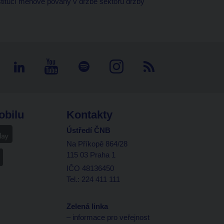
stitucí měnové povahy v držbě sektoru držby
obilu
Kontakty
Ústředí ČNB
Na Příkopě 864/28
115 03 Praha 1
IČO 48136450
Tel.: 224 411 111
Zelená linka
– informace pro veřejnost