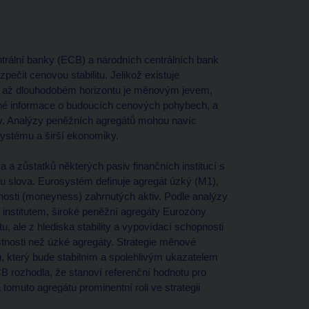
trální banky (ECB) a národních centrálních bank
ečit cenovou stabilitu. Jelikož existuje
 až dlouhodobém horizontu je měnovým jevem,
čné informace o budoucích cenových pohybech, a
iky. Analýzy peněžních agregátů mohou navíc
systému a širší ekonomiky.
 a zůstatků některých pasiv finančních institucí s
slu slova. Eurosystém definuje agregát úzký (M1),
vidnosti (moneyness) zahrnutých aktiv. Podle analýzy
stitutem, široké peněžní agregáty Eurozóny
 ale z hlediska stability a vypovídací schopnosti
tnosti než úzké agregáty. Strategie měnové
, který bude stabilním a spolehlivým ukazatelem
B rozhodla, že stanoví referenční hodnotu pro
omuto agregátu prominentní roli ve strategii