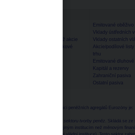
Tabulka 1
Aktiva
Emitované oběživo
Úvěry
Vklady ústředních v
Cenné papíry jiné než akcie
Vklady ostatních vl
Akcie a ostatní majetkové
Akcie/podílové list
účasti
trhu
Zahraniční aktiva
Emitované dluhové
Stálá aktiva
Kapitál a rezervy
Ostatní aktiva
Zahraniční pasiva
Ostatní pasiva
Základem pro ECB definici peněžních agregátů Eurozóny je:
Harmonizovaná definice
sektoru tvorby peněz
. Skládá se ze
likvidností (moneyness) jiným institucím než měnovým finanč
Eurozóny (mimo ústřední vládní instituce). Tento sektor zahrn