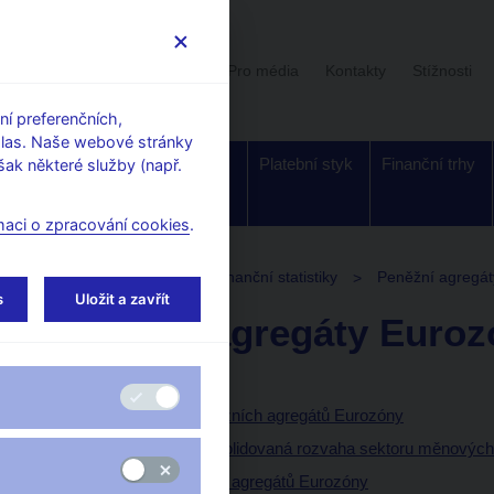
Uživatelská sekce
Stalo se
Pro média
Kontakty
Stížnosti
í preferenčních,
hlas. Naše webové stránky
Dohled a
Bankovky a
Platební styk
Finanční trhy
ak některé služby (např.
regulace
mince
maci o zpracování cookies
.
ka
Harmonizace měnové a finanční statistiky
Peněžní agregát
s
Uložit a zavřít
Peněžní agregáty Euroz
Úvod
ECB definice peněžních agregátů Eurozóny
Schématická konsolidovaná rozvaha sektoru měnových f
Definice peněžních agregátů Eurozóny