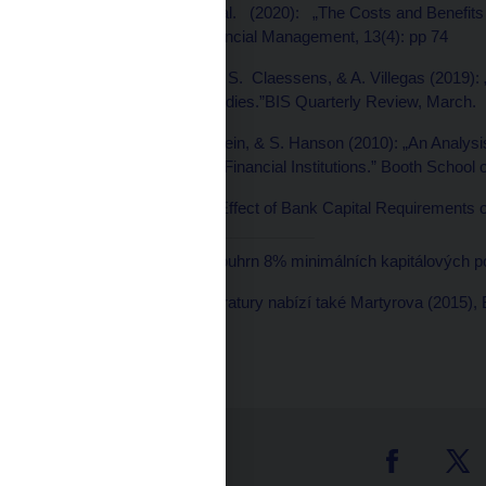
Palvia, V. Scalone, et al. (2020): „The Costs and Benefit
Journal of Risk and Financial Management, 13(4): pp 74
Boissay, F., C. Cantú, S. Claessens, & A. Villegas (2019): „
Online Repository of Studies.”BIS Quarterly Review, March.
Kashyap, A. K., J. C. Stein, & S. Hanson (2010): „An Analysis
Requirements on Large Financial Institutions.” Booth School 
Martynova, N. (2015). „Effect of Bank Capital Requirements
[1]
10,5 % představuje souhrn 8% minimálních kapitálových p
[2]
Přehled relevantní literatury nabízí také Martyrova (2015), B
tter