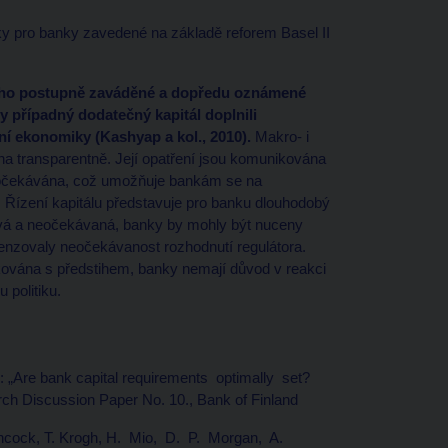
y pro banky zavedené na základě reforem Basel II
rého postupně zaváděné a dopředu oznámené
případný dodatečný kapitál doplnili
í ekonomiky (Kashyap a kol., 2010).
Makro- i
na transparentně. Její opatření jsou komunikována
 očekávána, což umožňuje bankám se na
. Řízení kapitálu představuje pro banku dlouhodobý
zová a neočekávaná, banky by mohly být nuceny
enzovaly neočekávanost rozhodnutí regulátora.
ována s předstihem, banky nemají důvod v reakci
 politiku.
0): „Are bank capital requirements optimally set?
ch Discussion Paper No. 10., Bank of Finland
Hancock, T. Krogh, H. Mio, D. P. Morgan, A.