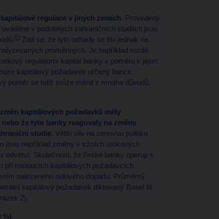
apitálové regulace v jiných zemích.
Provedený
y uváděné v podobných zahraničních studiích jsou
[2]
bodů.
Zdá se, že tyto odhady se liší jednak na
analyzovaných proměnných. Je například rozdíl,
celkový regulatorní kapitál banky v poměru k jejím
ouze kapitálový požadavek určený bance
ový poměr se totiž může měnit z mnoha důvodů,
 změn kapitálových požadavků měly
, nebo že tyto banky reagovaly na změny
hraniční studie.
Větší vliv na cenovou politiku
ako jsou například změny v tržních úrokových
 odvětví. Skutečnost, že české banky operují s
 při rostoucích kapitálových požadavcích
ětlením nalezeného nulového dopadu. Průměrný
mální kapitálový požadavek diktovaný Basel III
Obrázek 2).
v %)