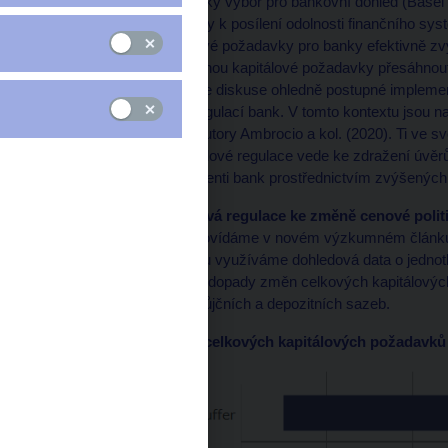
V prosinci 2010 Basilejský výbor pro bankovní dohled (Bas
oznámil rozsáhlé reformy k posílení odolnosti finančního sy
III se minimální kapitálové požadavky pro banky efektivně zv
dodatečných rezerv mohou kapitálové požadavky přesáhnout až
bank. V průběhu času se diskuse ohledně postupné implement
spojených s přísnější regulací bank. V tomto kontextu jsou 
šetření publikovaného autory Ambrocio a kol. (2020). Ti ve s
věří, že zpřísnění kapitálové regulace vede ke zdražení úvěr
ponesou ve výsledku klienti bank prostřednictvím zvýšenýc
Vede přísnější kapitálová regulace ke změně cenové poli
v českém kontextu odpovídáme v novém výzkumném člán
Pricing Policy?
. V článku využíváme dohledová data o jednot
republice a odhadujeme dopady změn celkových kapitálovýc
úrokových marží, a zápůjčních a depozitních sazeb.
Obrázek 1: Zvyšování celkových kapitálových požadavků