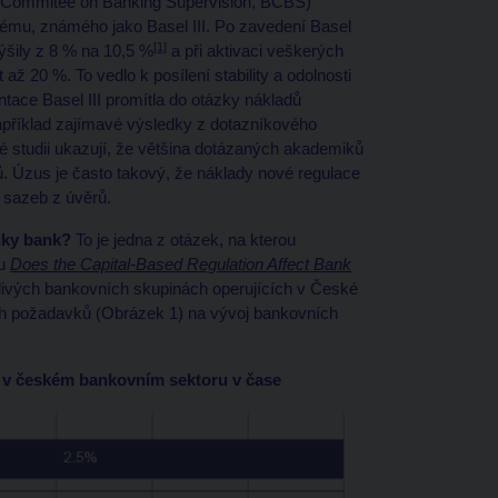
el Commitee on Banking Supervision, BCBS)
stému, známého jako Basel III. Po zavedení Basel
[1]
ýšily z 8 % na 10,5 %
a při aktivaci veškerých
 20 %. To vedlo k posílení stability a odolnosti
ace Basel III promítla do otázky nákladů
například zajímavé výsledky z dotazníkového
vé studii ukazují, že většina dotázaných akademiků
ů. Úzus je často takový, že náklady nové regulace
h sazeb z úvěrů.
tiky bank?
To je jedna z otázek, na kterou
ku
Does the Capital-Based Regulation Affect Bank
livých bankovních skupinách operujících v České
h požadavků (Obrázek 1) na vývoj bankovních
 v českém bankovním sektoru v čase