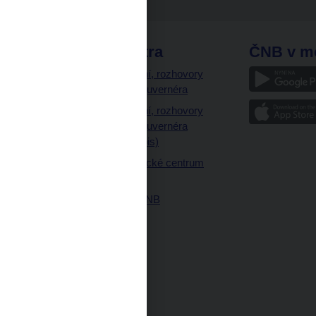
odkazy
ČNB extra
ČNB v m
a
Vystoupení, rozhovory
a články guvernéra
ázky
Vystoupení, rozhovory
ajetku
a články guvernéra
ných prostor
(úplný výpis)
Návštěvnické centrum
ČNB
Historie ČNB