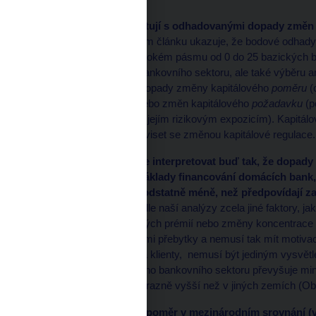
Naše výsledky kontrastují s odhadovanými dopady změn k
přehled literatury v našem článku ukazuje, že bodové odhad
nízké a pohybují se v širokém pásmu od 0 do 25 bazických 
základě charakteristik bankovního sektoru, ale také výběru 
pokud studie analyzují dopady změny kapitálového
poměru
(
rizikovým expozicím) nebo změn kapitálového
požadavku
(p
regulátorem v poměru k jejím rizikovým expozicím). Kapitál
které nemusí přímo souviset se změnou kapitálové regulace.
Naše výsledky můžeme interpretovat buď tak, že dopady
zanedbatelný vliv na náklady financování domácích bank
nákladů financování podstatně méně, než předpovídají za
domácích bank mají podle naší analýzy zcela jiné faktory, j
sazbách, změny rizikových prémií nebo změny koncentrace v
významnými kapitálovými přebytky a nemusí tak mít motivaci
přenášet tyto náklady na klienty, nemusí být jediným vysv
kapitálový poměr českého bankovního sektoru převyšuje mini
v rozsahu, který není výrazně vyšší než v jiných zemích (
Obrázek 2: Kapitálový poměr v mezinárodním srovnání (