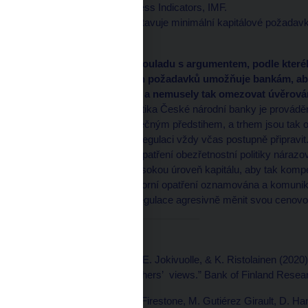
Zdroj: Financial Soundness Indicators, IMF.
Poznámka: Basel představuje minimální kapitálové požadavk
a Basel III.
Naše výsledky jsou v souladu s argumentem, podle kte
zvyšování kapitálových požadavků umožňuje bankám, aby 
z nerozděleného zisku a nemusely tak omezovat úvěrován
mikro-obezřetnostní politika České národní banky je provádě
a oznamována s dostatečným předstihem, a trhem jsou tak
připravovanou budoucí regulaci vždy včas postupně připravit
proces. Pokud by byla opatření obezřetnostní politiky nára
udržovat dlouhodobě vysokou úroveň kapitálu, aby tak komp
Pokud jsou však regulatorní opatření oznamována a komunik
na implementaci nové regulace agresivně měnit svou cenovou
Literatura
Ambrocio, G., I. Hasan, E. Jokivuolle, & K. Ristolainen (202
Evidence from researchers’ views.” Bank of Finland Resear
Birn, M., O.Debandt, S. Firestone, M. Gutiérez Girault, D. 