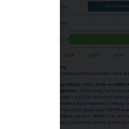
Zdroj: Česká národní banka
Poznámka: Pilíř 2 reprezentuje průměrnou hodnotu napříč jed
Naše odhady neposkytují důkazy o tom, že by se změny k
politice bank v České republice
. Jinými slovy, banky nepro
do zvýšení klientských sazeb z úvěrů ani do snížení úrokov
výsledků jsme provedli několik kontrol robustnosti. Odhady s
specifikacích. Statisticky významný dopad nebyl identifiková
mohly být na změny kapitálové regulace citlivější, a to ani 
analýzy. Změny kapitálových požadavků neměly významný vl
spotřebitelských úvěrů.