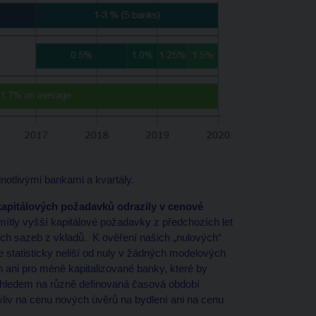
notlivými bankami a kvartály.
apitálových požadavků odrazily v cenové
mítly vyšší kapitálové požadavky z předchozích let
ých sazeb z vkladů. K ověření našich „nulových“
e statisticky neliší od nuly v žádných modelových
n ani pro méně kapitalizované banky, které by
s ohledem na různě definovaná časová období
iv na cenu nových úvěrů na bydlení ani na cenu