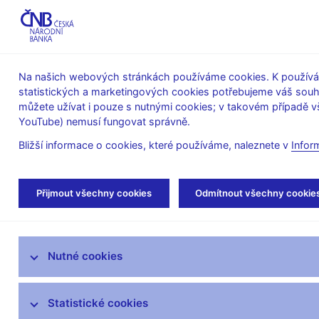
ABO-K
Na našich webových stránkách používáme cookies. K používán
statistických a marketingových cookies potřebujeme váš sou
O ČNB
Měnová
Finanční
můžete užívat i pouze s nutnými cookies; v takovém případě vš
YouTube) nemusí fungovat správně.
politika
stabilita
Bližší informace o cookies, které používáme, naleznete v
Infor
Úvod
O ČNB
čnBlog
Přijmout všechny cookies
Odmítnout všechny cookie
Mandát České národní banky
Nutné cookies
Bankovní rada
Kde nás najdete
Statistické cookies
Organizační struktura