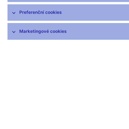
Hospodaření
Preferenční cookies
ČNB v EU a mezinárodních vztazích
Marketingové cookies
Publikace
Kongresové centrum
Finanční a ekonomická gramotnost
Návštěvnické centrum
Odborná knihovna
Archiv
Věstník
čnBlog
ČNBvlog