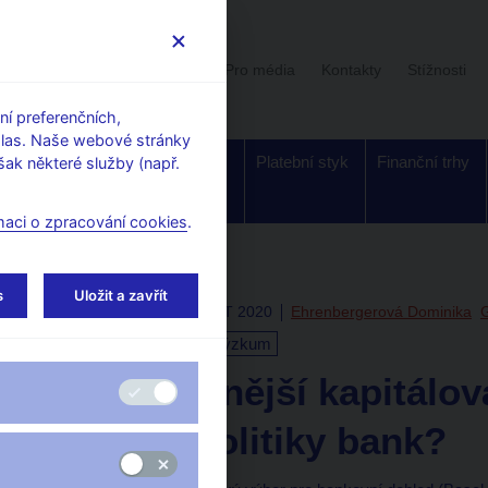
Uživatelská sekce
Stalo se
Pro média
Kontakty
Stížnosti
í preferenčních,
hlas. Naše webové stránky
Dohled a
Bankovky a
Platební styk
Finanční trhy
ak některé služby (např.
regulace
mince
maci o zpracování cookies
.
s
Uložit a zavřít
Tue Dec 22 15:02:57 CET 2020
Ehrenbergerová Dominika
Odborné publikace
Výzkum
Vede přísnější kapitálo
cenové politiky bank?