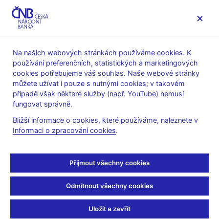
MENU
Na našich webových stránkách používáme cookies. K
používání preferenčních, statistických a marketingových
Úvod
O ČNB
čnBlog
cookies potřebujeme váš souhlas. Naše webové stránky
můžete užívat i pouze s nutnými cookies; v takovém
Mon Dec 12 16:57:00 CET 2016
Havránek Tomáš
případě však některé služby (např. YouTube) nemusí
Měnová politika
Oslabení koruny
fungovat správně.
Kurzový závazek a past
Bližší informace o cookies, které používáme, naleznete v
Informaci o zpracování cookies
.
středního příjmu
Přijmout všechny cookies
V posledních měsících si ekonomičtí komentátoři oblíbili
hypotézu, že kurzový závazek ČNB vede ke zlenivění českých
firem, jimž slabší koruna umožňuje neinvestovat a přesto
Odmítnout všechny cookies
dosahovat zisku. Tato hypotéza z našeho mediálního prostoru
postupně vyprchává – vedle běžného omrzení snad i pod
Uložit a zavřít
vlivem
dat
a
odhadů
hypotetického vývoje české ekonomiky