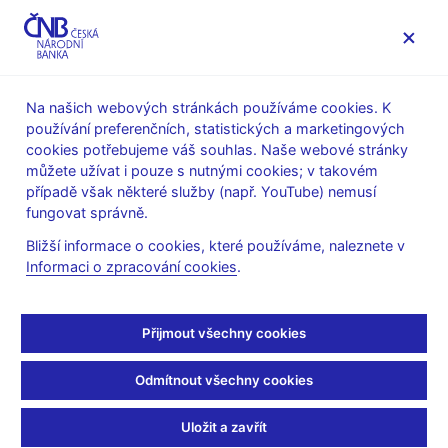
MENU
Na našich webových stránkách používáme cookies. K
používání preferenčních, statistických a marketingových
Úvod
O ČNB
20 let ČNB
cookies potřebujeme váš souhlas. Naše webové stránky
Milníky uplynulých 20 let
můžete užívat i pouze s nutnými cookies; v takovém
případě však některé služby (např. YouTube) nemusí
Milníky uplynulých 20 let
fungovat správně.
Bližší informace o cookies, které používáme, naleznete v
Významné a zajímavé události v dvacetileté historii České
Informaci o zpracování cookies
.
národní banky a české měny.
1.1.1993 Vznik České národní banky
Přijmout všechny cookies
Česká národní banka se stala ústřední bankou České republiky
a vznikla rozdělením dřívější Státní banky československé.
Odmítnout všechny cookies
4. - 8. 2.1993 Měnová odluka
Přestože samostatná česká měna - koruna česká (Kč) - vznikla
Uložit a zavřít
de iure již od 1.ledna 1993, teprve až po provedení měnové