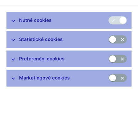
odluky dne 8. února 1993 existovala de facto.
Nutné cookies
Statistické cookies
Pálení
Kolkování
Preferenční cookies
federálních
federálních bankovek
bankovek
Marketingové cookies
Autor nových
českých
bankovek
akademický
Tavba federálních mincí