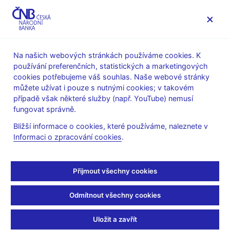
MENU
Na našich webových stránkách používáme cookies. K
používání preferenčních, statistických a marketingových
Úvod
Měnová politika
Rozhodnutí bankovní rady
cookies potřebujeme váš souhlas. Naše webové stránky
můžete užívat i pouze s nutnými cookies; v takovém
ROZHODNUTÍ BR
6. 4. 2017
případě však některé služby (např. YouTube) nemusí
Prohlášení bankovní
fungovat správně.
Bližší informace o cookies, které používáme, naleznete v
rady na tiskové
Informaci o zpracování cookies
.
konferenci po skončení
Přijmout všechny cookies
mimořádného
Odmítnout všechny cookies
měnověpolitického
zasedání
Uložit a zavřít