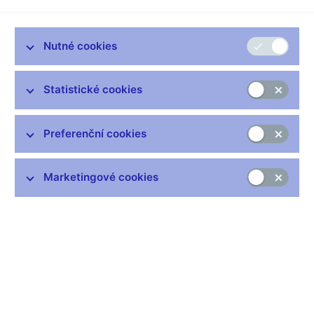
06. 04. 2017
Nutné cookies
Bankovní rada ČNB na svém dnešním mimořádném
měnověpolitickém zasedání rozhodla o ukončení kurzového
závazku ČNB. O nastavení úrokových sazeb dnes bankovní
Statistické cookies
rada nejednala. Zůstávají tak na stávající úrovni, tedy na
technické nule.
Preferenční cookies
Na základě důkladného posouzení dostupných
makroekonomických dat, analýz a prognostických scénářů
bankovní rada konstatovala, že došlo k naplnění podmínek pro
Marketingové cookies
udržitelné plnění dvouprocentního inflačního cíle do budoucna.
Pokračování kurzového závazku již není z pohledu plnění
primárního úkolu České národní banky, kterým je cenová
stabilita, v této situaci nutné.
Celkový makroekonomický obrázek ukazuje, že domácí
ekonomika již delší dobu působí na zvyšování nákladů a
návazně i cen. Při současném odeznění protiinflačních vlivů ze
zahraničí to znamená, že již není potřeba udržovat měnové