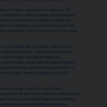
oucích funkcí v bankách bylo vydáno ve 35
 podkladů a ve většině případů i po uskutečnění
volovací vydal bankovní dohled, v souladu se
vních rozhodnutí, která kromě poskytnutí nové
ílu na bankách. Dalších 5 správních řízení přitom
, z toho jedna jako komplexní a devět dílčích,
. Mezi nové aktivity v rámci dohledu na místě
na možnost bank využívat pro stanovení
 vlastní model, pokud obdržely kladné vyjádření
posouzení modelu obdržel bankovní dohled až v
ontroly v rámci prevence legalizace výnosů z
středních a malých bankách a pobočkách
h návštěv ve 25 bankách a pobočkách zahraničních
vštěv byla součástí šetření bankovního dohledu o
 šetření byly využity při přípravě metodiky