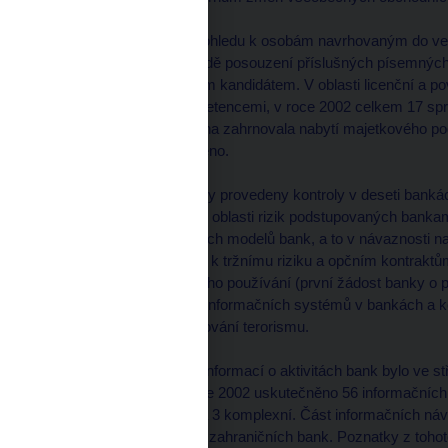
Vyjádření bankovního dohledu k osobám navrhovaným do ved
případech, a to na základě posouzení příslušných písemných
pohovoru s navrhovaným kandidátem. V oblasti licenční a po
svými zákonnými kompetencemi, v roce 2002 celkem 17 sprá
bankovní licence zejména zahrnovala nabytí majetkového pod
bylo v tomto roce zahájeno.
V průběhu roku 2002 byly provedeny kontroly v deseti bankách
zaměřených na vybrané oblasti rizik podstupovaných bankami
patří prověřování vlastních modelů bank, a to v návaznosti 
kapitálových požadavků k tržnímu riziku a opčním kontraktům
bankovního dohledu k jeho používání (první žádost banky o 
prosinci 2002), kontroly informačních systémů v bankách a k
trestné činnosti a financování terorismu.
K získání dodatečných informací o aktivitách bank bylo ve 
zahraničních bank v roce 2002 uskutečněno 56 informačníc
bank, z toho 53 dílčích a 3 komplexní. Část informačních ná
řízení rizik v pobočkách zahraničních bank. Poznatky z tohoto