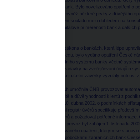
obezřetného podnikání bank. Bylo novelizováno opatření o p
položek, které zahrnuje rovněž některé prvky z dřívějšího opa
zrušeno. V zájmu zajištění souladu mezi dohledem na konsol
novelizaci opatření o kapitálové přiměřenosti bank a dalších
základě.
V návaznosti na novelu zákona o bankách, která lépe upravi
potřeby bankovního dohledu, bylo vydáno opatření České ná
ověření řídícího a kontrolního systému banky včetně systému ř
2002 spolu s novými požadavky na zveřejňování údajů o systé
zveřejňování v rámci roční účetní závěrky vyvolaly nutnost
Novela zákona o bankách umožnila ČNB provozovat automati
výměně informací o bonitě a důvěryhodnosti klientů z podni
č. 164/2002 Sb. ze dne 10. dubna 2002, o podmínkách přístu
národní banky - Centrální registr úvěrů specifikuje předevší
Centrálnímu registru úvěrů a požadovat potřebné informace. 
května 2000 a jeho ostrý provoz byl zahájen 1. listopadu 20
informací podle novelizovaného opatření, kterým se stanoví 
registr úvěrů bankami a pobočkami zahraničních bank České