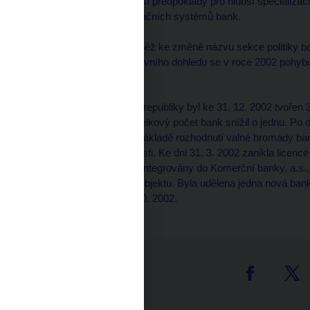
uspořádání vytvořilo lepší předpoklady pro hlubší specializa
dohledu v oblasti informačních systémů bank.
Od 1. 1. 2002 došlo rovněž ke změně názvu sekce politiky b
Počet pracovníků bankovního dohledu se v roce 2002 pohybo
Bankovní sektor
Bankovní sektor České republiky byl ke 31. 12. 2002 tvořen
průběhu roku 2002 se celkový počet bank snížil o jednu. Po 
správa v IP bance. Na základě rozhodnutí valné hromady ban
ukončila bankovní činnosti. Ke dni 31. 3. 2002 zanikla licenc
pobočky byly postupně integrovány do Komerční banky, a.s.
do tohoto bankovního subjektu. Byla udělena jedna nová ban
banka, a.s., ke dni 31. 10. 2002.
tter