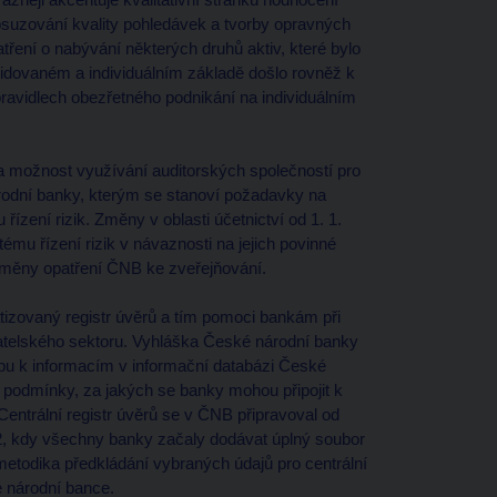
osuzování kvality pohledávek a tvorby opravných
tření o nabývání některých druhů aktiv, které bylo
idovaném a individuálním základě došlo rovněž k
 pravidlech obezřetného podnikání na individuálním
la možnost využívání auditorských společností pro
rodní banky, kterým se stanoví požadavky na
ízení rizik. Změny v oblasti účetnictví od 1. 1.
mu řízení rizik v návaznosti na jejich povinné
 změny opatření ČNB ke zveřejňování.
zovaný registr úvěrů a tím pomoci bankám při
katelského sektoru. Vyhláška České národní banky
pu k informacím v informační databázi České
m podmínky, za jakých se banky mohou připojit k
Centrální registr úvěrů se v ČNB připravoval od
02, kdy všechny banky začaly dodávat úplný soubor
metodika předkládání vybraných údajů pro centrální
 národní bance.