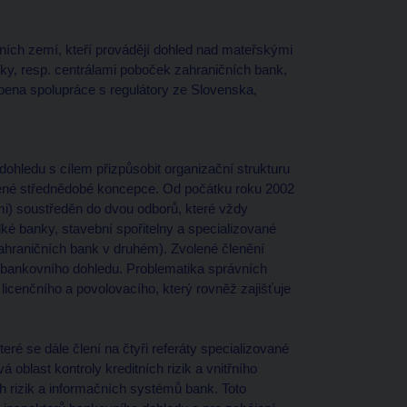
tních zemí, kteří provádějí dohled nad mateřskými
y, resp. centrálami poboček zahraničních bank,
bena spolupráce s regulátory ze Slovenska,
ohledu s cílem přizpůsobit organizační strukturu
ené střednědobé koncepce. Od počátku roku 2002
ami) soustředěn do dvou odborů, které vždy
lké banky, stavební spořitelny a specializované
zahraničních bank v druhém). Zvolené členění
 bankovního dohledu. Problematika správních
 licenčního a povolovacího, který rovněž zajišťuje
eré se dále člení na čtyři referáty specializované
á oblast kontroly kreditních rizik a vnitřního
ích rizik a informačních systémů bank. Toto