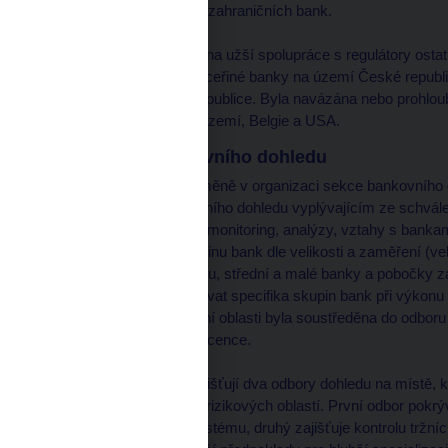
dohledu nad pobočkami zahraničních bank.
V roce 2002 byla zahájena užší spolupráce s regulátory osta
bankami majícími své dceřiné banky na území České republik
které působí v České republice. Byla navázána nebo prohlou
Francie, Německa, Nizozemí, Belgie a USA.
Organizace bankovního dohledu
V roce 2002 došlo ke změně v organizaci sekce bankovního d
hlavním úkolům bankovního dohledu vyplývajícím ze schvál
tak byl dohled na dálku (monitoring, analýzy, vztahy s bank
pokrývají ucelenou skupinu bank dle velikosti a zaměření (ve
instituce v jednom odboru, střední a malé banky a pobočky 
umožňuje lépe zohledňovat specifika skupin bank při výkonu
řízení v licenční i sankční oblasti byla soustředěna do odboru
agendu bank po odnětí licence.
Dohled na místě pak zajišťují dva odbory dohledu na místě, kt
na kontrolu jednotlivých rizikových oblastí. První odbor pokrýv
řídicího a kontrolního systému, druhý zajišťuje kontrolu tržn