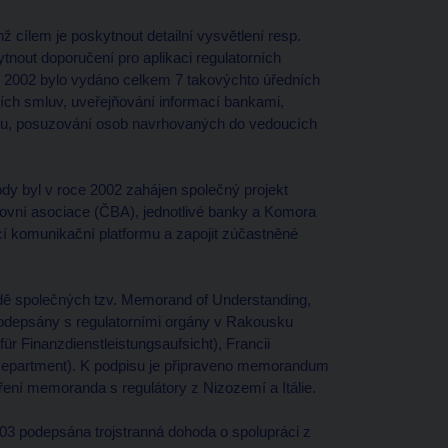
ž cílem je poskytnout detailní vysvětlení resp.
nout doporučení pro aplikaci regulatorních
ce 2002 bylo vydáno celkem 7 takovýchto úředních
cích smluv, uveřejňování informací bankami,
tému, posuzování osob navrhovaných do vedoucích
ody byl v roce 2002 zahájen společný projekt
ovní asociace (ČBA), jednotlivé banky a Komora
ící komunikační platformu a zapojit zúčastněné
adě společných tzv. Memorand of Understanding,
podepsány s regulatorními orgány v Rakousku
r Finanzdienstleistungsaufsicht), Francii
Department). K podpisu je připraveno memorandum
ření memoranda s regulátory z Nizozemí a Itálie.
03 podepsána trojstranná dohoda o spolupráci z