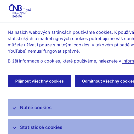
ABO-K
Na našich webových stránkách používáme cookies. K používán
statistických a marketingových cookies potřebujeme váš sou
O ČNB
Měnová
Finanční
můžete užívat i pouze s nutnými cookies; v takovém případě vš
YouTube) nemusí fungovat správně.
politika
stabilita
Bližší informace o cookies, které používáme, naleznete v
Infor
Úvod
Dohled a regulace
Souhrnné informa
Přijmout všechny cookies
Odmítnout všechny cookie
Rok 2002
Strategie dohledu
Nutné cookies
Co nového v dohledu
Statistické cookies
Legislativní základna