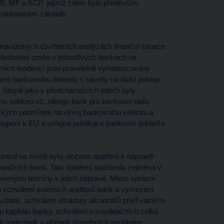
NB, MF a KCP, jejímž cílem bylo především
solidovaném základě.
ravidelných čtvrtletních analýzách finanční situace
a sledování změn v jednotlivých bankách ve
vních tendencí jsou pravidelně vyhodnocovány
edení bankovního dohledu s návrhy na další postup
Stejně jako v předcházejících letech byly
ho sektoru vč. ratingu bank pro bankovní radu
kých podmínek na vývoj bankovního sektoru a
oupení k EU a veřejná publikace bankovní dohled v
ontrol na místě byla uložena opatření k nápravě
ničních bank. Tato opatření spočívala zejména v
ovenými termíny k jejich nápravě. Mimo správní
a schválení externích auditorů bank a vymezení
 bank, schválení struktury akcionářů před valnými
kapitálu banky, schválení konsolidačních celků
podmínek v případě stavebních spořitelen.