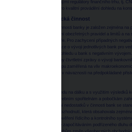
roku 1998 mezi současnými regulátory finančního trhu, tj. Č
vytvoření předpokladů pro kvalitní provádění dohledu na kon
Kontrolní a analytická činnost
Pravidelný monitoring činnosti banky je založen zejména na p
bank, kontrole dodržování obezřetných pravidel a limitů a n
standardizované struktuře. Pro zachycení případných negati
měsíční signální informace o vývoji jednotlivých bank pro v
a opatření bankovního dohledu u bank s negativním vývojem. 
standardně zpracovávány čtvrtletní zprávy o vývoji bankovní
ČNB, analýza nového typu zaměřená na vliv makroekonomic
odhad budoucích trendů v návaznosti na předpokládané přist
roce 2001.
Na základě zjištění dohledu na dálku a s využitím výsledků k
celkem 13 bankám, stavebním spořitelnám a pobočkám zahra
požadavku na odstranění nedostatků v činnosti bank se stan
řízení bylo vydáno 126 rozhodnutí, která obsahovala zejmén
rozsahu požadavků na ověření řídícího a kontrolního systému
hromadami, souhlasy se započítáváním podřízeného dluhu do 
bank a stanoviska k návrhům změn všeobecných obchodních 