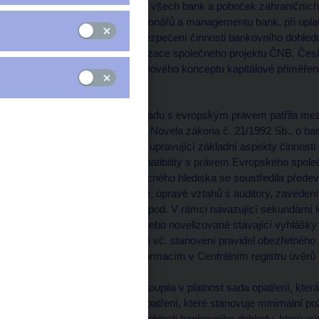
postupné přelicencování všech bank a poboček zahraničních
posuzování nových akcionářů a managementu bank, při uplatň
působit jako banka, zabezpečení činnosti bankovního dohledu
bankovních služeb, realizace společného projektu ČNB, Če
"Vývoj a implementace nového konceptu kapitálové přiměřen
Metodická činnost
Harmonizace právního řádu s evropským právem patřila mezi 
vstup do Evropské unie. Novela zákona č. 21/1992 Sb., o ban
speciální právní normou upravující základní aspekty činnosti
bylo dosažení plné kompatibility s právem Evropského spole
bankovní regulace. Z věcného hlediska se soustředila předevš
konsolidovaném základě, úpravě vztahů s auditory, zavedení 
provozu registru úvěrů apod. V rámci navazující sekundární l
roku 2002 vydala nové nebo novelizované stávající vyhlášky t
konsolidovaném základě vč. stanovení pravidel obezřetného 
podmínek přístupu k informacím v Centrálním registru úvě
V průběhu roku 2002 vstoupila v platnost sada opatření, kter
úvěrových rizik a také opatření, které stanovuje minimální po
znamenají nový směr v oblasti bankovního dohledu, který výra