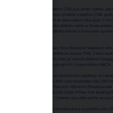
Doplňkem vyhlášek a opatření ČNB jsou úřední sdělení, jejich
výklad některých ustanovení vyhlášek a opatření ČNB, poskyt
předpisů v oblastech, jichž se dané sdělení týká apod. V ro
sdělení z oblasti bankovního dohledu, která se týkala ovláda
požadavků na ověření vnitřního řídícího a kontrolního sys
funkcí v bance apod.
V rámci pokračující přípravy Nové Basilejské kapitálové doh
finančního sektoru ČR, kterého se účastní ČNB, Česká bank
auditorů ČR (KA ČR). Jeho cílem je vytvořit efektivně funguj
strany do řešení úkolů vyplývajících z implementace NBCA.
Pokračovala spolupráce se zahraničními regulátory na zákl
které byly v průběhu roku 2002 nebo na počátku roku 2003 
(Bundesministerium für Finanzen), Německu (Bundesanstalt fü
(Commission Bancaire) a USA (State of New York Banking 
s belgickým regulátorem. V jednání jsou dále návrhy na uzav
V průběhu roku 2002 byla novelizována a na počátku roku 20