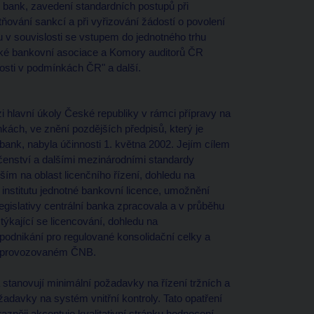
 bank, zavedení standardních postupů při
ování sankcí a při vyřizování žádostí o povolení
 v souvislosti se vstupem do jednotného trhu
ské bankovní asociace a Komory auditorů ČR
osti v podmínkách ČR" a další.
hlavní úkoly České republiky v rámci přípravy na
kách, ve znění pozdějších předpisů, který je
 bank, nabyla účinnosti 1. května 2002. Jejím cílem
čenství a dalšími mezinárodními standardy
ím na oblast licenčního řízení, dohledu na
institutu jednotné bankovní licence, umožnění
egislativy centrální banka zpracovala a v průběhu
ýkající se licencování, dohledu na
podnikání pro regulované konsolidační celky a
rů provozovaném ČNB.
á stanovují minimální požadavky na řízení tržních a
žadavky na systém vnitřní kontroly. Tato opatření
zněji akcentuje kvalitativní stránku hodnocení