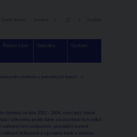
Časté dotazy
Kariéra
English
Řešení krize
Statistika
Výzkum
bankovního dohledu v jednotlivých letech
dohledu na léta 2002 - 2004, mezi jejíž hlavní
bázi rizikového profilu bank a konsolidačních celků
zahraničními institucemi, provádění kontrol
e celkové rizikovosti a významu bank v sektoru,