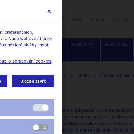
Uživatelská sekce
Stalo se
Pro média
Kontakty
Stížnosti
í preferenčních,
hlas. Naše webové stránky
Dohled a
Bankovky a
Platební styk
Finanční trhy
ak některé služby (např.
regulace
mince
maci o zpracování cookies
.
ce o finančním sektoru
Archiv
Banky
Přehled činnosti 
s
Uložit a zavřít
Rok 2002
V roce 2002 byla schválena střednědobá koncepce bankovního 
cíle patří především příprava metodiky pro výkon dohledu na 
včetně stanovení metod dohledu a spolupráce s tuzemskými i 
jednotlivých bank v pravidelných intervalech, stanovených dl