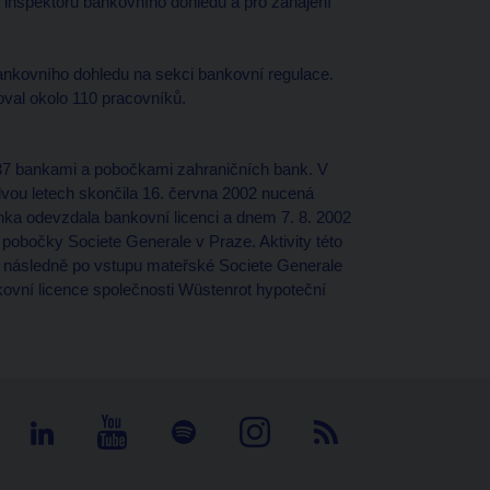
ci inspektorů bankovního dohledu a pro zahájení
ankovního dohledu na sekci bankovní regulace.
val okolo 110 pracovníků.
 37 bankami a pobočkami zahraničních bank. V
dvou letech skončila 16. června 2002 nucená
ka odevzdala bankovní licenci a dnem 7. 8. 2002
e pobočky Societe Generale v Praze. Aktivity této
, následně po vstupu mateřské Societe Generale
kovní licence společnosti Wüstenrot hypoteční