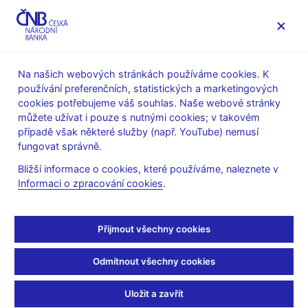
MENU
Na našich webových stránkách používáme cookies. K
používání preferenčních, statistických a marketingových
Úvod
Dohled a regulace
Legislativní základna
cookies potřebujeme váš souhlas. Naše webové stránky
Stanoviska k regulaci finančního trhu
můžete užívat i pouze s nutnými cookies; v takovém
případě však některé služby (např. YouTube) nemusí
K výkladu ustanovení §
fungovat správně.
122 odst. 4 a 5 zákona o
Bližší informace o cookies, které používáme, naleznete v
Informaci o zpracování cookies
.
spotřebitelském úvěru
Přijmout všechny cookies
1) Aplikuje se omezení úrokové sazby v § 122 odst. 4 a 5
ZSÚ na celou výši nesplaceného dluhu ze spotřebitelského
Odmítnout všechny cookies
úvěru, nebo jen na tu část dluhu z úvěru, jež je po
splatnosti?
Uložit a zavřít
Spotřebitelským úvěrem je podle § 2 odst. 1 ZSÚ odložená