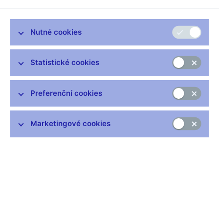
platba, peněžitá zápůjčka, úvěr nebo obdobná finanční služba
poskytovaná nebo zprostředkovaná spotřebiteli. Dluhem se
Nutné cookies
podle § 1721 OZ rozumí povinnost uspokojit právo věřitele na
plnění. V prodlení je podle § 1968 OZ dlužník, který svůj dluh
neplní řádně a včas. Spotřebitel proto nemůže být v prodlení se
Statistické cookies
splácením spotřebitelského úvěru, jehož splatnost dosud
nenastala, ale pouze se splácením té části úvěru - dluhu, jež je
po splatnosti. Každá jednotlivá splátka tak může mít stanovený
Preferenční cookies
jiný čas k plnění, a proto případné prodlení u každé splátky
může nastat v jiný okamžik. Omezení výše zápůjční úrokové
sazby v § 122 odst. 4 a 5 ZSÚ se proto aplikuje jen na tu část
Marketingové cookies
dluhu, s jejímž plněním je spotřebitel nebo dlužník, který je
fyzickou osobou, v prodlení delším než 90 dnů.
2) Vztahuje se § 122 odst. 4 a 5 ZSÚ na situace, kdy je část
dluhu splacena a dlužník přestane být v prodlení úplně,
nebo je následkem částečného splacení v prodlení kratším
než 90 dnů?
Omezení se uplatní jen v případě prodlení delšího než 90 dnů.