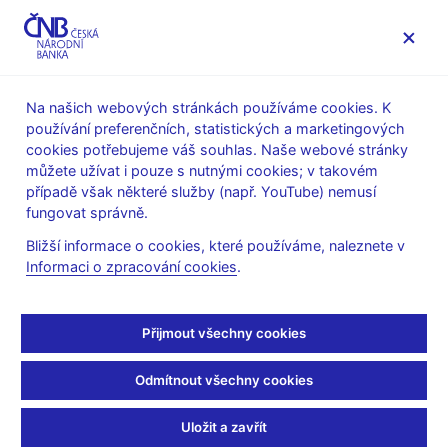
MENU
Na našich webových stránkách používáme cookies. K
používání preferenčních, statistických a marketingových
Úvod
Dohled a regulace
Legislativní základna
cookies potřebujeme váš souhlas. Naše webové stránky
Stanoviska k regulaci finančního trhu
můžete užívat i pouze s nutnými cookies; v takovém
případě však některé služby (např. YouTube) nemusí
Jakým způsobem (podle
fungovat správně.
jakého kurzu) se
Bližší informace o cookies, které používáme, naleznete v
Informaci o zpracování cookies
.
přepočítávají částky
uvedené v ZDPZ v EUR?
Přijmout všechny cookies
Odmítnout všechny cookies
Shrnutí:
Částky je nutné přepočítávat kurzem české koruny k euru
Uložit a zavřít