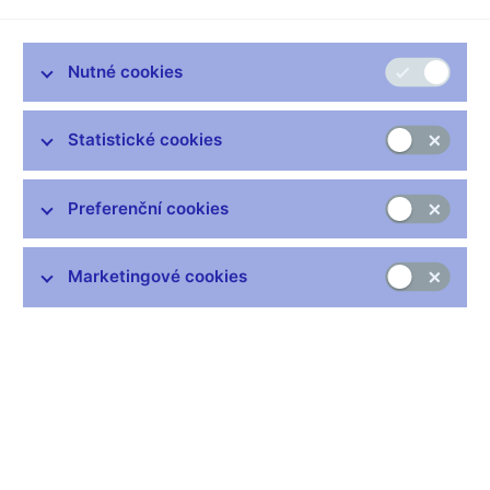
vyhlášeným Českou národní bankou, a to s ohledem na
průběžný charakter dotčených povinností vždy pro den,
k němuž se přepočet provádí.
Nutné cookies
ZDPZ pravidla pro přepočet částek stanovených v EUR
Statistické cookies
neuvádí a v platné právní úpravě není obecné pravidlo, které by
mohlo být aplikováno v případě, kdy právní předpis neobsahuje
vlastní pravidlo pro převod mezi jinou měnou a českou korunou.
Preferenční cookies
V ZDPZ jsou dvě hlavní ustanovení pracující s částkou v EUR,
a to limit podle § 3 odst. 2 písm. b) ZDPZ a limity pro povinné
Marketingové cookies
pojištění v § 13 ZDPZ (dále např. ustanovení § 77 a 79 ZDPZ
upravující výjimku z některých pravidel v závislosti na výši
pojistného).
Pokud jde o § 13 odst. 1 ZDPZ, toto ustanovení stanoví
požadavky na povinné pojištění, přičemž minimální limity
pojistného plnění jsou stanoveny v EUR. Nelze však vyloučit
sjednání limitů v pojistné smlouvě v Kč, neboť to zákon
nezakazuje. S ohledem na průběžný charakter této povinnosti je
nutné sledovat dodržování přepočtených limitů vždy k