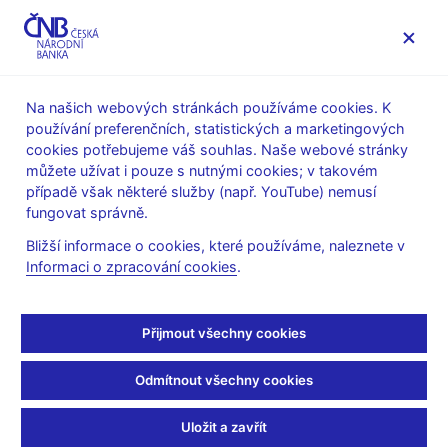
MENU
Na našich webových stránkách používáme cookies. K
používání preferenčních, statistických a marketingových
Úvod
Dohled a regulace
Legislativní základna
cookies potřebujeme váš souhlas. Naše webové stránky
Stanoviska k regulaci finančního trhu
můžete užívat i pouze s nutnými cookies; v takovém
případě však některé služby (např. YouTube) nemusí
Závaznost pojmosloví ve
fungovat správně.
sdělení klíčových
Bližší informace o cookies, které používáme, naleznete v
Informaci o zpracování cookies
.
informacích pro
investory
Přijmout všechny cookies
Odmítnout všechny cookies
Lze se při sestavení sdělení klíčových informací pro investory
odchýlit od terminologie nařízení EU, pokud tato odchylka
Uložit a zavřít
přispívá k lepší srozumitelnosti textu pro investory?