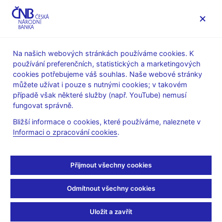
MENU
Na našich webových stránkách používáme cookies. K
používání preferenčních, statistických a marketingových
Úvod
Dohled a regulace
Legislativní základna
cookies potřebujeme váš souhlas. Naše webové stránky
Stanoviska k regulaci finančního trhu
můžete užívat i pouze s nutnými cookies; v takovém
případě však některé služby (např. YouTube) nemusí
Výjimka z povinnosti
fungovat správně.
uveřejnit prospekt -
Bližší informace o cookies, které používáme, naleznete v
Informaci o zpracování cookies
.
výpočet objemu 10 % za
předchozích 12 měsíců
Přijmout všechny cookies
Odmítnout všechny cookies
Jak se počítá objem 10 %, pokud došlo v průběhu roku k
několika emisím?
Uložit a zavřít