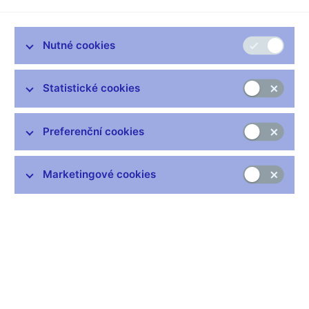
Podle § 57 odst. 2 písm. b) ZPKT se povinnost uveřejnit
prospekt v souvislosti s přijetím na regulovaný trh nevztahuje na
akcie, které po dobu předcházejících 12 měsíců představují
Nutné cookies
méně než 10 % z celkového počtu akcií stejného druhu již
přijatých k obchodování na stejném regulovaném trhu.
Výjimky uvedené v § 57 odst. 2 ZPKT se uplatňují samostatně.
Statistické cookies
V případě, že emitent naplní podmínku stanovenou v
ustanovení § 57 odst. 2 písm. b) ZPKT, nevztahuje se na něj
Preferenční cookies
povinnost uveřejnit prospekt, resp. povinnost prospekt
vyhotovovat, další výjimky nemusí emitent posuzovat.
Marketingové cookies
Pokud jde o výpočet výjimky podle § 57 odst. 2 písm. b) ZPKT,
lze použít jednoduchý zlomek, kdy se v čitateli uvede počet
nově emitovaných akcií a ve jmenovateli celkový počet akcií již
přijatých k obchodování. Vyjde-li hodnota nižší než 0,1, tj. 10 %,
výjimka se aplikuje. Jestliže nově emitované akcie spadají do
jiné výjimky [např. bezúplatně přidělované akcie
zaměstnancům, viz § 57 odst. 2 písm. a) ZPKT], není nutné
aplikovat § 57 odst. 2 písm. b) ZPKT a nový prospekt se
nevyhotovuje. Pro případ následné emise, je však nutné i tyto