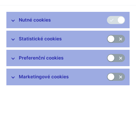
režimu execution only
(ESMA35-43-3006)
Nutné cookies
Dne 12. dubna 2022 vydal Evropský orgán pro cenné papíry a
trhy („ESMA“) na základě zmocnění uvedeného v čl. 16
Statistické cookies
[1]
nařízení o zřízení evropských orgánů dohledu
obecné pokyny
k některým aspektům požadavků směrnice MiFID II ohledně
přiměřenosti a režimu execution only (externí odkaz)
(dále jen
Preferenční cookies
„pokyny“).
Pokyny jsou určeny
příslušným orgánům
ve smyslu definice
Marketingové cookies
uvedené v čl. 4 bodě 3 podbodě i) nařízení (EU) č. 1095/2010 a
podnikům
, kterými se rozumí
investiční podniky
ve smyslu
[2]
čl. 4 odst. 1 bodu 1 směrnice MiFID II
,
úvěrové instituce
ve
smyslu čl. 4 odst. 1 bodu 27 směrnice MIFID II při poskytování
služeb bez poradenství, a dále
správci nesamosprávných
alternativních investičních fondů
ve smyslu čl. 5 odst. 1
písm. a) směrnice o správcích alternativních investičních
[3]
fondů
při poskytování vedlejších služeb ve smyslu čl. 6 odst.
4 písm. b) bodu iii) směrnice o správcích alternativních