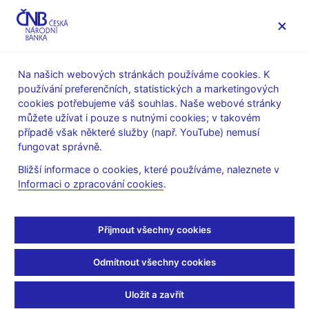
MENU
Na našich webových stránkách používáme cookies. K
používání preferenčních, statistických a marketingových
Úvod
Dohled a regulace
Legislativní základna
cookies potřebujeme váš souhlas. Naše webové stránky
Obecné pokyny evropských orgánů dohledu
můžete užívat i pouze s nutnými cookies; v takovém
případě však některé služby (např. YouTube) nemusí
13. 7. 2022
fungovat správně.
Sdělení ČNB o obecných
Bližší informace o cookies, které používáme, naleznete v
Informaci o zpracování cookies
.
pokynech k některým
aspektům požadavků
Přijmout všechny cookies
směrnice MiFID II
Odmítnout všechny cookies
ohledně přiměřenosti a
Uložit a zavřít