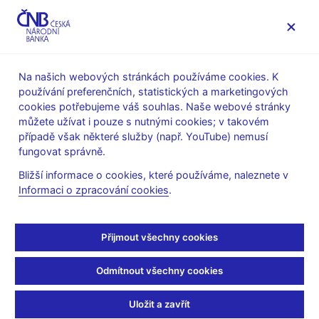
MENU
Na našich webových stránkách používáme cookies. K
používání preferenčních, statistických a marketingových
Úvod
Dohled a regulace
Legislativní základna
cookies potřebujeme váš souhlas. Naše webové stránky
Obecné pokyny evropských orgánů dohledu
můžete užívat i pouze s nutnými cookies; v takovém
případě však některé služby (např. YouTube) nemusí
27. 3. 2024
fungovat správně.
Sdělení ČNB o obecných
Bližší informace o cookies, které používáme, naleznete v
Informaci o zpracování cookies
.
pokynech ESMA k
předávání údajů mezi
Přijmout všechny cookies
registry obchodních
Odmítnout všechny cookies
údajů podle nařízení o
Uložit a zavřít