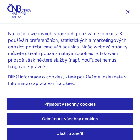
MENU
Na našich webových stránkách používáme cookies. K
používání preferenčních, statistických a marketingových
Úvod
Dohled a regulace
Legislativní základna
cookies potřebujeme váš souhlas. Naše webové stránky
Obecné pokyny evropských orgánů dohledu
můžete užívat i pouze s nutnými cookies; v takovém
případě však některé služby (např. YouTube) nemusí
16. 1. 2024
fungovat správně.
Sdělení ČNB o obecných
Bližší informace o cookies, které používáme, naleznete v
Informaci o zpracování cookies
.
pokynech ESMA k
oznamování podle
Přijmout všechny cookies
nařízení o infrastruktuře
Odmítnout všechny cookies
evropských trhů (EMIR)
Uložit a zavřít