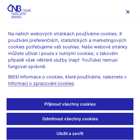
MENU
Na našich webových stránkách používáme cookies. K
používání preferenčních, statistických a marketingových
Úvod
Dohled a regulace
Legislativní základna
cookies potřebujeme váš souhlas. Naše webové stránky
Obecné pokyny evropských orgánů dohledu
můžete užívat i pouze s nutnými cookies; v takovém
případě však některé služby (např. YouTube) nemusí
4. 1. 2018
fungovat správně.
Sdělení ČNB o
Bližší informace o cookies, které používáme, naleznete v
Informaci o zpracování cookies
.
Společných obecných
pokynech o
Přijmout všechny cookies
zjednodušené a zesílené
Odmítnout všechny cookies
kontrole klienta a
Uložit a zavřít